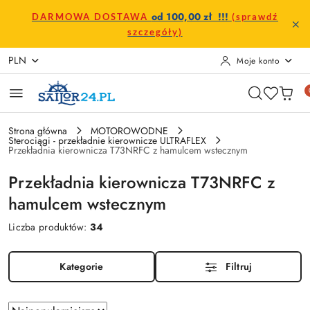
Przejdź do treści głównej
Przejdź do wyszukiwarki
Przejdź do moje konto
Przejdź do menu głównego
Przejdź do stopki
od 100,00 zł !!!
DARMOWA DOSTAWA
(sprawdź
szczegóły)
PLN
Moje konto
Strona główna
MOTOROWODNE
Sterociągi - przekładnie kierownicze ULTRAFLEX
Przekładnia kierownicza T73NRFC z hamulcem wstecznym
Przekładnia kierownicza T73NRFC z
hamulcem wstecznym
Liczba produktów:
34
Kategorie
Filtruj
Zastosowano
Sortuj