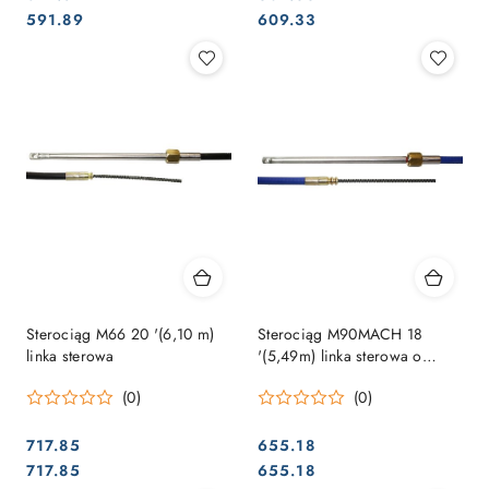
Cena:
Cena:
Cena:
Cena:
591.89
609.33
Sterociąg M66 20 '(6,10 m)
Sterociąg M90MACH 18
linka sterowa
'(5,49m) linka sterowa o
wysokiej wydajności i
(0)
(0)
elastyczności
717.85
655.18
Cena:
Cena:
Cena:
Cena:
717.85
655.18