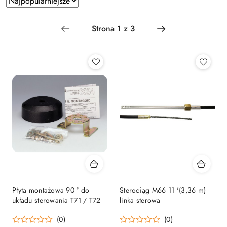
według
sortowanie:
Najpopularniejsze.
Płyta montażowa 90 ° do
Sterociąg M66 11 '(3,36 m)
układu sterowania T71 / T72
linka sterowa
(0)
(0)