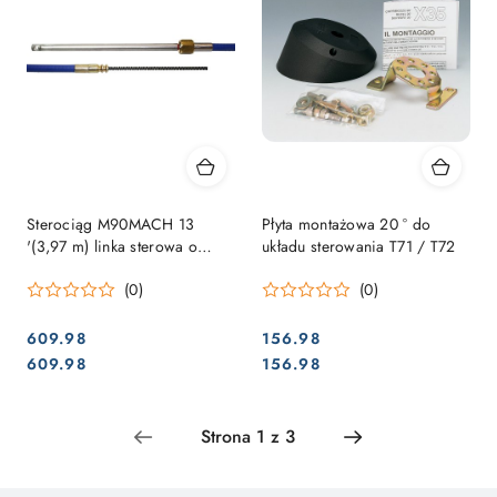
Sterociąg M90MACH 13
Płyta montażowa 20 ° do
'(3,97 m) linka sterowa o
układu sterowania T71 / T72
wysokiej wydajności i
(0)
(0)
elastyczności
609.98
156.98
Cena:
Cena:
Cena:
Cena:
609.98
156.98