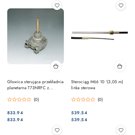
Głowica sterująca przekładnia
Sterociąg M66 10 '(3,05 m)
planetarna T73NRFC z
linka sterowa
blokadą
(0)
(0)
833.94
539.54
Cena:
Cena:
Cena:
Cena:
833.94
539.54