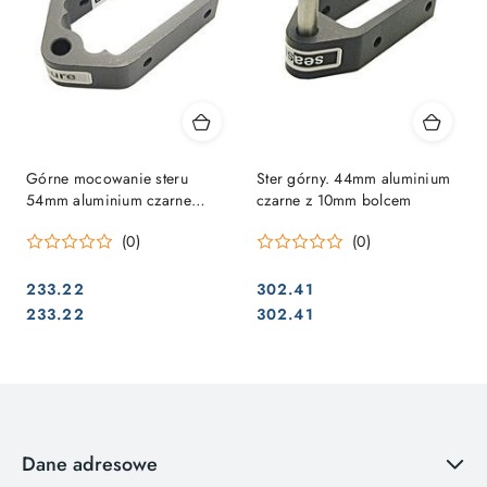
Górne mocowanie steru
Ster górny. 44mm aluminium
54mm aluminium czarne
czarne z 10mm bolcem
10mm sworzeń
(0)
(0)
233.22
302.41
Cena:
Cena:
Cena:
Cena:
233.22
302.41
Dane adresowe