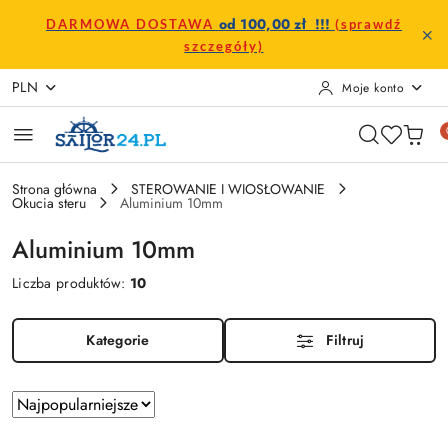
Przejdź do treści głównej
Przejdź do wyszukiwarki
Przejdź do moje konto
Przejdź do menu głównego
Przejdź do stopki
od 100,00 zł !!!
DARMOWA DOSTAWA
(sprawdź
szczegóły)
PLN
Moje konto
Strona główna
STEROWANIE I WIOSŁOWANIE
Okucia steru
Aluminium 10mm
Aluminium 10mm
Liczba produktów:
10
Kategorie
Filtruj
Zastosowano
Sortuj
według
sortowanie: