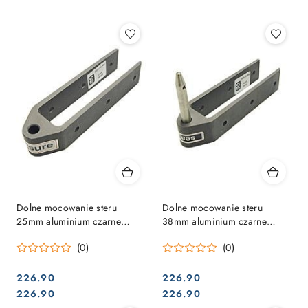
Najpopularniejsze.
Dolne mocowanie steru
Dolne mocowanie steru
25mm aluminium czarne
38mm aluminium czarne
10mm z gniazdem
10mm sworzeń
(0)
(0)
226.90
226.90
Cena:
Cena:
Cena:
Cena:
226.90
226.90