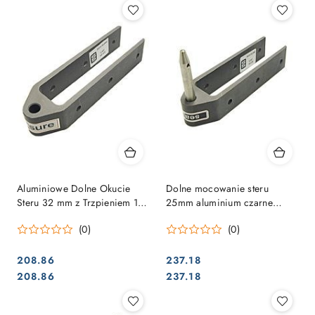
Aluminiowe Dolne Okucie
Dolne mocowanie steru
Steru 32 mm z Trzpieniem 10
25mm aluminium czarne
mm
10mm sworzeń
(0)
(0)
208.86
237.18
Cena:
Cena:
Cena:
Cena:
208.86
237.18