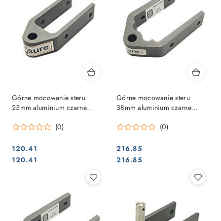
Górne mocowanie steru
Górne mocowanie steru
25mm aluminium czarne
38mm aluminium czarne
10mm sworzeń
10mm sworzeń
(0)
(0)
120.41
216.85
Cena:
Cena:
Cena:
Cena:
120.41
216.85