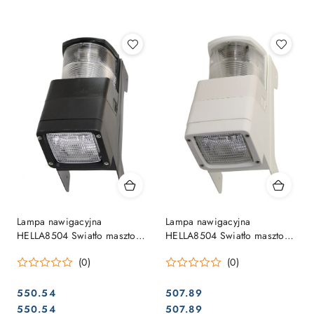
Najpopularniejsze.
Lampa nawigacyjna
Lampa nawigacyjna
HELLA8504 Swiatło masztowe
HELLA8504 Swiatło masztowe
+ oświetlenie pokładu,
+ owietlenie pokładu,
(0)
(0)
obudowa czarna
obudowa biała
550.54
507.89
Cena:
Cena:
Cena:
Cena:
550.54
507.89