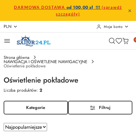
Przejdź do treści głównej
Przejdź do wyszukiwarki
Przejdź do moje konto
Przejdź do menu głównego
Przejdź do stopki
od 100,00 zł !!!
DARMOWA DOSTAWA
(sprawdź
szczegóły)
PLN
Moje konto
Strona główna
NAWIGACJA I OŚWIETLENIE NAWIGACYJNE
Oświetlenie pokładowe
Oświetlenie pokładowe
Liczba produktów:
2
Kategorie
Filtruj
Zastosowano
Sortuj
według
sortowanie: