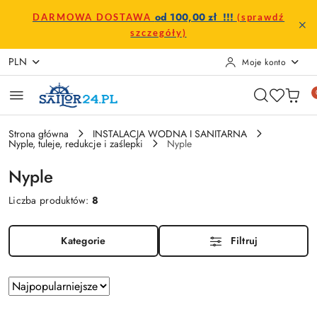
Przejdź do treści głównej
Przejdź do wyszukiwarki
Przejdź do moje konto
Przejdź do menu głównego
Przejdź do stopki
od 100,00 zł !!!
DARMOWA DOSTAWA
(sprawdź
szczegóły)
PLN
Moje konto
Strona główna
INSTALACJA WODNA I SANITARNA
Nyple, tuleje, redukcje i zaślepki
Nyple
Nyple
Liczba produktów:
8
Kategorie
Filtruj
Zastosowano
Sortuj
według
sortowanie: