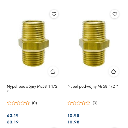
Najpopularniejsze.
Nypel podwójny Ms58 ​​1 1/2
Nypel podwójny Ms58 ​​1/2 "
"
(0)
(0)
63.19
10.98
Cena:
Cena:
Cena:
Cena:
63.19
10.98