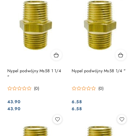
Nypel podwójny Ms58 ​​1 1/4
Nypel podwójny Ms58 ​​1/4 "
"
(0)
(0)
43.90
6.58
Cena:
Cena:
Cena:
Cena:
43.90
6.58