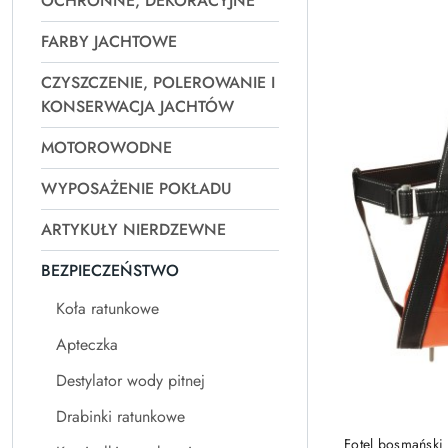
OCHRONNE, DEKORACYJNE
Najpopularniejsz
FARBY JACHTOWE
CZYSZCZENIE, POLEROWANIE I
KONSERWACJA JACHTÓW
MOTOROWODNE
WYPOSAŻENIE POKŁADU
ARTYKUŁY NIERDZEWNE
BEZPIECZEŃSTWO
Koła ratunkowe
Apteczka
Destylator wody pitnej
Drabinki ratunkowe
Fotel bosmański