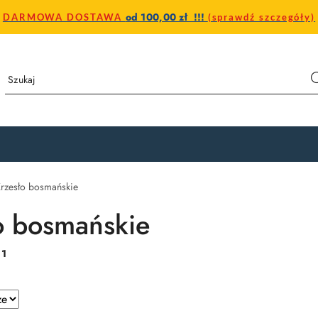
od 100,00 zł !!!
DARMOWA DOSTAWA
(sprawdź szczegóły)
rzesło bosmańskie
o bosmańskie
:
1