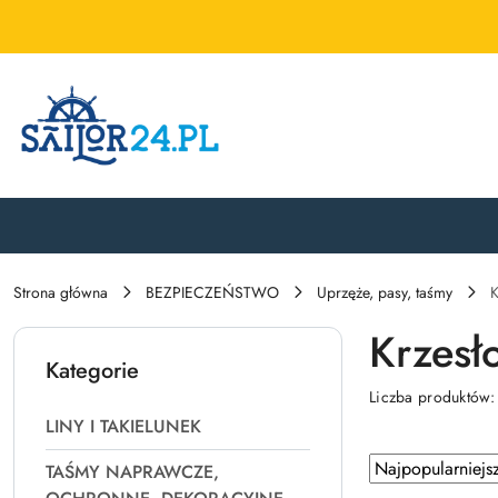
Przejdź do treści głównej
Przejdź do wyszukiwarki
Przejdź do moje konto
Przejdź do menu głównego
Przejdź do stopki
Strona główna
BEZPIECZEŃSTWO
Uprzęże, pasy, taśmy
K
Krzesł
Kategorie
Liczba produktów
LINY I TAKIELUNEK
Zastosowano
Sortuj
TAŚMY NAPRAWCZE,
według
sortowanie: