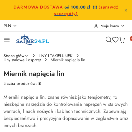
Przejdź do treści głównej
Przejdź do wyszukiwarki
Przejdź do moje konto
Przejdź do menu głównego
Przejdź do stopki
od 100,00 zł !!!
DARMOWA DOSTAWA
(sprawdź
szczegóły)
PLN
Moje konto
Strona główna
LINY I TAKIELUNEK
Liny stalowe i osprzęt
Miernik napięcia lin
Miernik napięcia lin
Liczba produktów:
8
Mierniki napięcia lin, znane również jako tensjometry, to
niezbędne narzędzia do kontrolowania naprężeń w stalowych
wantach, linach nośnych i kablach technicznych. Zapewniają
bezpieczeństwo i precyzyjne dopasowanie w żeglarstwie oraz
innych branżach.