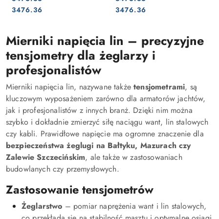
Cena:
Cena:
Cena:
Cena:
3476.36
3476.36
Mierniki napięcia lin – precyzyjne
tensjometry dla żeglarzy i
profesjonalistów
Mierniki napięcia lin, nazywane także
tensjometrami
, są
kluczowym wyposażeniem zarówno dla armatorów jachtów,
jak i profesjonalistów z innych branż. Dzięki nim można
szybko i dokładnie zmierzyć siłę naciągu want, lin stalowych
czy kabli. Prawidłowe napięcie ma ogromne znaczenie dla
bezpieczeństwa żeglugi na Bałtyku, Mazurach czy
Zalewie Szczecińskim
, ale także w zastosowaniach
budowlanych czy przemysłowych.
Zastosowanie tensjometrów
Żeglarstwo
– pomiar naprężenia want i lin stalowych,
co przekłada się na stabilność masztu i optymalne osiągi