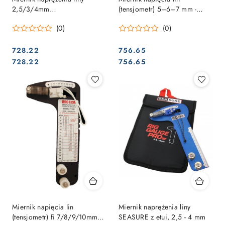
2,5/3/4mm
(tensjometr) 5–6–7 mm -
PROFESJONALNY
PROFESJONALNY
(0)
(0)
728.22
756.65
Cena:
Cena:
Cena:
Cena:
728.22
756.65
Miernik napięcia lin
Miernik naprężenia liny
(tensjometr) fi 7/8/9/10mm
SEASURE z etui, 2,5 - 4 mm