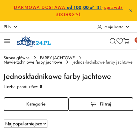
Przejdź do treści głównej
Przejdź do wyszukiwarki
Przejdź do moje konto
Przejdź do menu głównego
Przejdź do stopki
od 100,00 zł !!!
DARMOWA DOSTAWA
(sprawdź
szczegóły)
PLN
Moje konto
Strona główna
FARBY JACHTOWE
Nawierzchniowe farby jachtowe
Jednoskładnikowe farby jachtowe
Jednoskładnikowe farby jachtowe
Liczba produktów:
8
Kategorie
Filtruj
Zastosowano
Sortuj
według
sortowanie: