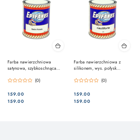
Farba nawierzchniowa
Farba nawierzchniowa z
satynowa, szybkoschnąca
silikonem, wys. połysk
Satin Finish 0,75L
Nautiforte 0,75L
(0)
(0)
159.00
159.00
Cena:
Cena:
Cena:
Cena:
159.00
159.00