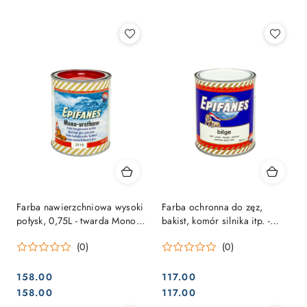
Najpopularniejsze.
Farba nawierzchniowa wysoki
Farba ochronna do zęz,
połysk, 0,75L - twarda Mono-
bakist, komór silnika itp. -
urethane, różne kolory
Bilge Paint 0,75 L
(0)
(0)
158.00
117.00
Cena:
Cena:
Cena:
Cena:
158.00
117.00