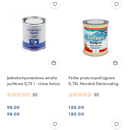
Jednokomponentowa emalia
Farba przeciwpoślizgowa
jachtowa 0,75 l - różne kolory
0,75L Nonskid Deckcoating
(0)
(0)
98.00
150.00
Cena:
Cena:
Cena:
Cena:
98.00
150.00