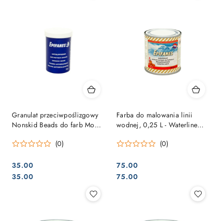
Granulat przeciwpoślizgowy
Farba do malowania linii
Nonskid Beads do farb Mono
wodnej, 0,25 L - Waterline
i Poly-urethane 20 g.
Paint
(0)
(0)
35.00
75.00
Cena:
Cena:
Cena:
Cena:
35.00
75.00