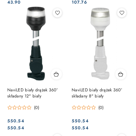
Cena:
Cena:
Cena:
Cena:
43.90
107.76
NaviLED biały drążek 360°
NaviLED biały drążek 360°
składany 12" biały
składany 8" biały
(0)
(0)
550.54
550.54
Cena:
Cena:
Cena:
Cena:
550.54
550.54