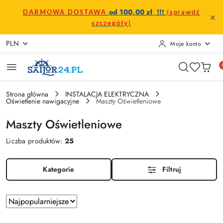
Przejdź do treści głównej
Przejdź do wyszukiwarki
Przejdź do moje konto
Przejdź do menu głównego
Przejdź do stopki
od 100,00 zł !!!
DARMOWA DOSTAWA
(sprawdź
szczegóły)
PLN
Moje konto
Strona główna
INSTALACJA ELEKTRYCZNA
Oświetlenie nawigacyjne
Maszty Oświetleniowe
Maszty Oświetleniowe
Liczba produktów:
25
Kategorie
Filtruj
Zastosowano
Sortuj
według
sortowanie: