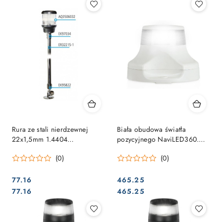
Rura ze stali nierdzewnej
Biała obudowa światła
22x1,5mm 1.4404
pozycyjnego NaviLED360.
polerowana długość 1m
biały
(0)
(0)
77.16
465.25
Cena:
Cena:
Cena:
Cena:
77.16
465.25