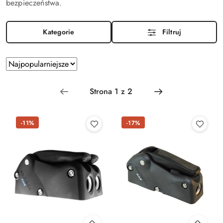
bezpieczeństwa.
Kategorie
Filtruj
Zastosowano
Sortuj
według
sortowanie:
Najpopularniejsze.
-11%
-17%