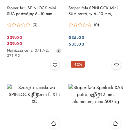
Stoper fału SPINLOCK Mini
Stoper fału SPINLOCK Mini
SUA podwójny 6–10 mm,
SUA potrójny 6–10 mm,
aluminium
aluminium
(0)
(0)
339.00
535.03
Cena
Cena:
339.00
Cena:
535.03
Cena
promocyjna:
Najniższa
Najniższa cena:
371.92
,
promocyjna:
cena
371.92
z
-12%
30
dni
przed
obniżką