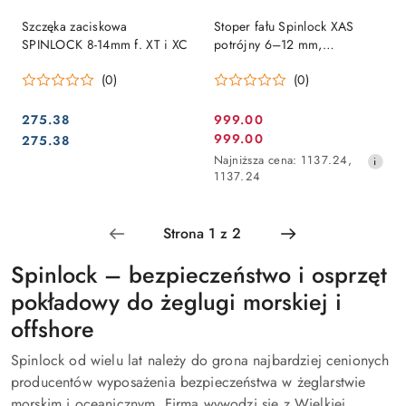
Szczęka zaciskowa
Stoper fału Spinlock XAS
SPINLOCK 8-14mm f. XT i XC
potrójny 6–12 mm,
aluminium, max 500 kg
(0)
(0)
275.38
999.00
Cena
Cena:
Cena:
999.00
275.38
Cena
promocyjna:
Najniższa
Najniższa cena:
1137.24
,
promocyjna:
cena
1137.24
z
30
dni
przed
obniżką
Spinlock – bezpieczeństwo i osprzęt
pokładowy do żeglugi morskiej i
offshore
Spinlock od wielu lat należy do grona najbardziej cenionych
producentów wyposażenia bezpieczeństwa w żeglarstwie
morskim i oceanicznym. Firma wywodzi się z Wielkiej