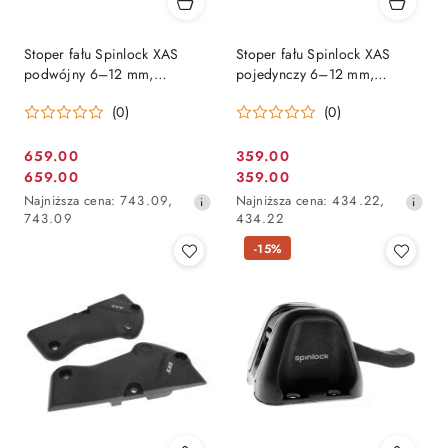
Stoper fału Spinlock XAS
Stoper fału Spinlock XAS
podwójny 6–12 mm,
pojedynczy 6–12 mm,
aluminium, max 500 kg
aluminium, max 500 kg
(0)
(0)
659.00
359.00
Cena
Cena
659.00
359.00
Cena
Cena
promocyjna:
promocyjna:
Najniższa
Najniższa
Najniższa cena:
743.09
,
Najniższa cena:
434.22
,
promocyjna:
promocyjna:
cena
cena
743.09
434.22
z
z
-15%
30
30
dni
dni
przed
przed
obniżką
obniżką