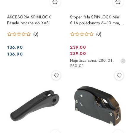
AKCESORIA SPINLOCK
Stoper fału SPINLOCK Mini
Panele boczne do XAS
SUA pojedynczy 6–10 mm,
aluminium
(0)
(0)
136.90
239.00
Cena
Cena:
Cena:
239.00
136.90
Cena
promocyjna:
Najniższa
Najniższa cena:
280.01
,
promocyjna:
cena
280.01
z
30
dni
przed
obniżką