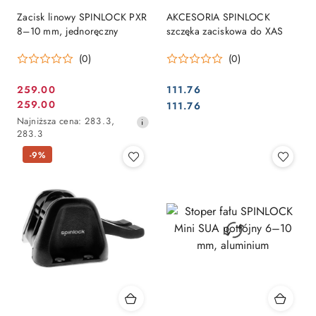
Zacisk linowy SPINLOCK PXR
AKCESORIA SPINLOCK
8–10 mm, jednoręczny
szczęka zaciskowa do XAS
(0)
(0)
259.00
111.76
Cena
Cena:
259.00
Cena:
111.76
Cena
promocyjna:
Najniższa
Najniższa cena:
283.3
,
promocyjna:
cena
283.3
z
-9%
30
dni
przed
obniżką