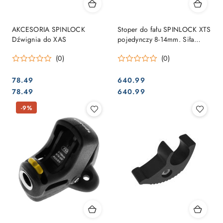
AKCESORIA SPINLOCK
Stoper do fału SPINLOCK XTS
Dźwignia do XAS
pojedynczy 8-14mm. Siła
trzymania max 1000 kg.
(0)
(0)
78.49
640.99
Cena:
Cena:
Cena:
Cena:
78.49
640.99
-9%