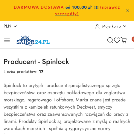
Przejdź do treści głównej
Przejdź do wyszukiwarki
Przejdź do moje konto
Przejdź do menu głównego
Przejdź do stopki
od 100,00 zł !!!
DARMOWA DOSTAWA
(sprawdź
szczegóły)
PLN
Moje konto
Producent - Spinlock
Liczba produktów:
17
Spinlock to brytyjski producent specjalistycznego sprzętu
bezpieczeństwa oraz osprzętu pokładowego dla żeglarstwa
morskiego, regatowego i offshore. Marka znana jest przede
wszystkim z kamizelek ratunkowych Deckvest, smyczy
bezpieczeństwa oraz zaawansowanych rozwiązań do pracy z
linami. Produkty Spinlock są projektowane z myślą o realnych
warunkach morskich i spełniają rygorystyczne normy