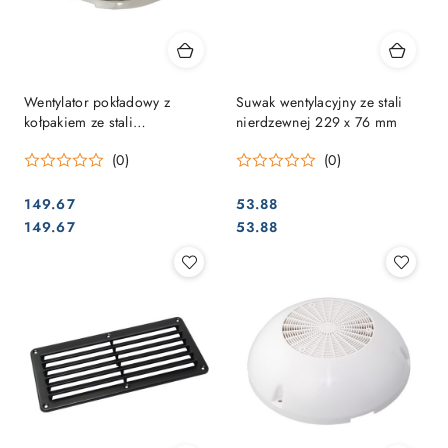
Wentylator pokładowy z
Suwak wentylacyjny ze stali
kołpakiem ze stali
nierdzewnej 229 x 76 mm
nierdzewnej
(0)
(0)
149.67
53.88
Cena:
Cena:
Cena:
Cena:
149.67
53.88