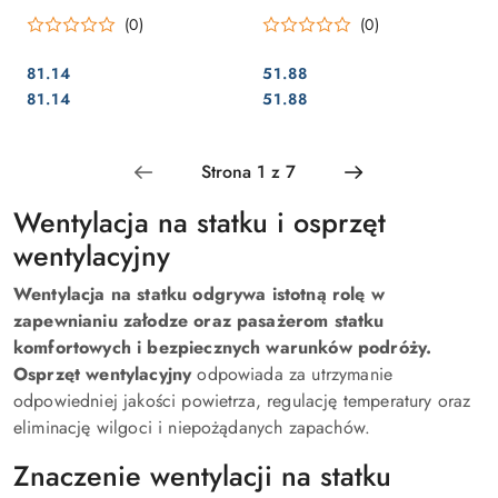
mm ze śrubą regulacyjną na
(0)
(0)
zewnątrz
81.14
51.88
Cena:
Cena:
Cena:
Cena:
81.14
51.88
Wentylacja na statku i osprzęt
wentylacyjny
Wentylacja na statku odgrywa istotną rolę w
zapewnianiu załodze oraz pasażerom statku
komfortowych i bezpiecznych warunków podróży.
Osprzęt wentylacyjny
odpowiada za utrzymanie
odpowiedniej jakości powietrza, regulację temperatury oraz
eliminację wilgoci i niepożądanych zapachów.
Znaczenie wentylacji na statku