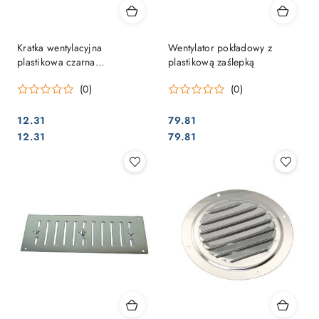
Kratka wentylacyjna
Wentylator pokładowy z
plastikowa czarna
plastikową zaślepką
260x125mm
(0)
(0)
12.31
79.81
Cena:
Cena:
Cena:
Cena:
12.31
79.81