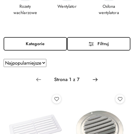
Rozety
Wentylator
Osłona
wachlarzowe
wentylatora
Kategorie
Filtruj
Zastosowano
Sortuj
według
sortowanie:
Najpopularniejsze.