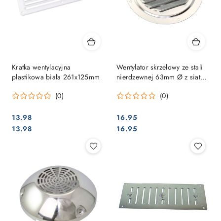
Kratka wentylacyjna
Wentylator skrzelowy ze stali
plastikowa biała 261x125mm
nierdzewnej 63mm Ø z siatką
przeciw owadom
(0)
(0)
13.98
16.95
Cena:
Cena:
Cena:
Cena:
13.98
16.95