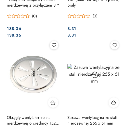
nierdzewnej z przyłączem 3 "
biały
(0)
(0)
138.36
8.31
Cena:
Cena:
Cena:
Cena:
138.36
8.31
Okrągły wentylator ze stali
Zasuwa wentylacyjna ze stali
nierdzewnej o średnicy 152
nierdzewnej 255 x 51 mm