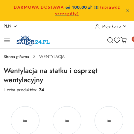
Przejdź do treści głównej
Przejdź do wyszukiwarki
Przejdź do moje konto
Przejdź do menu głównego
Przejdź do stopki
od 100,00 zł !!!
DARMOWA DOSTAWA
(sprawdź
szczegóły)
PLN
Moje konto
Strona główna
WENTYLACJA
Wentylacja na statku i osprzęt
wentylacyjny
Liczba produktów:
74