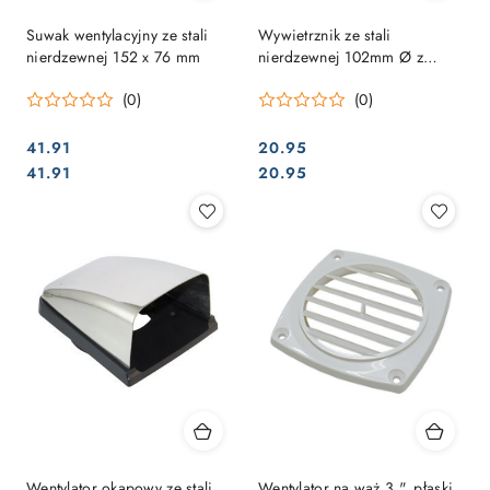
Suwak wentylacyjny ze stali
Wywietrznik ze stali
nierdzewnej 152 x 76 mm
nierdzewnej 102mm Ø z
moskitierą
(0)
(0)
41.91
20.95
Cena:
Cena:
Cena:
Cena:
41.91
20.95
Wentylator okapowy ze stali
Wentylator na wąż 3 ", płaski,