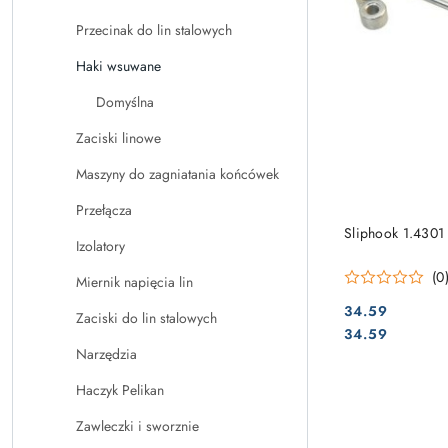
Przecinak do lin stalowych
Haki wsuwane
Domyślna
Zaciski linowe
Maszyny do zagniatania końcówek
Przełącza
Sliphook 1.430
Izolatory
(0
Miernik napięcia lin
34.59
Zaciski do lin stalowych
Cena:
Cena:
34.59
Narzędzia
Haczyk Pelikan
Zawleczki i sworznie