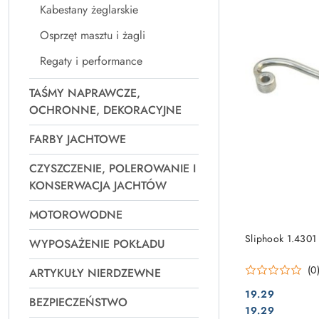
Kabestany żeglarskie
Osprzęt masztu i żagli
Regaty i performance
TAŚMY NAPRAWCZE,
OCHRONNE, DEKORACYJNE
FARBY JACHTOWE
CZYSZCZENIE, POLEROWANIE I
KONSERWACJA JACHTÓW
MOTOROWODNE
Sliphook 1.430
WYPOSAŻENIE POKŁADU
(0
ARTYKUŁY NIERDZEWNE
19.29
BEZPIECZEŃSTWO
Cena:
Cena:
19.29