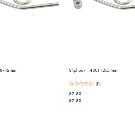
DO KOSZYKA
DO KOSZYKA
1 8x42mm
Sliphook 1.4301 12x54mm
)
(0)
87.80
Cena:
Cena:
87.80