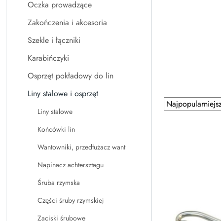
Oczka prowadzące
Zakończenia i akcesoria
Szekle i łączniki
Karabińczyki
Osprzęt pokładowy do lin
Liny stalowe i osprzęt
Zastosowano
Sortuj
Liny stalowe
według
sortowanie:
Najpopularniejsz
Końcówki lin
Wantowniki, przedłużacz want
Napinacz achtersztagu
Śruba rzymska
Części śruby rzymskiej
Zaciski śrubowe