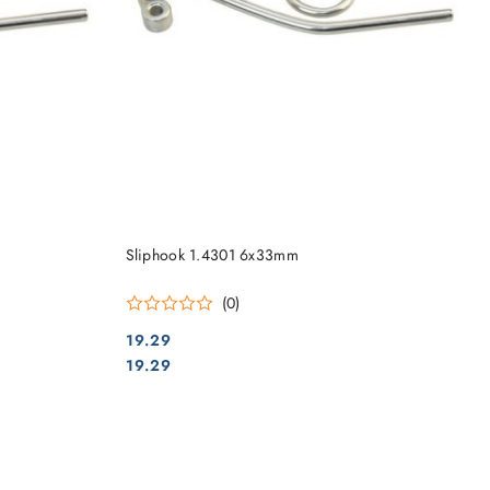
DO KOSZYKA
Sliphook 1.4301 6x33mm
(0)
19.29
Cena:
Cena:
19.29