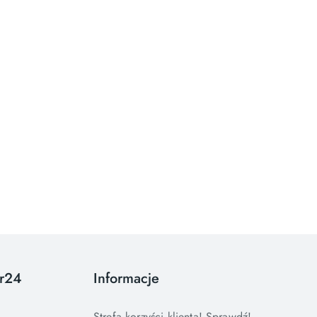
or24
Informacje
Strefa korzyści klienta! Sprawdź!