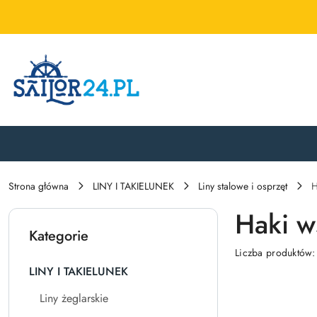
Przejdź do treści głównej
Przejdź do wyszukiwarki
Przejdź do moje konto
Przejdź do menu głównego
Przejdź do stopki
Strona główna
LINY I TAKIELUNEK
Liny stalowe i osprzęt
H
Haki 
Kategorie
Liczba produktów
LINY I TAKIELUNEK
Liny żeglarskie