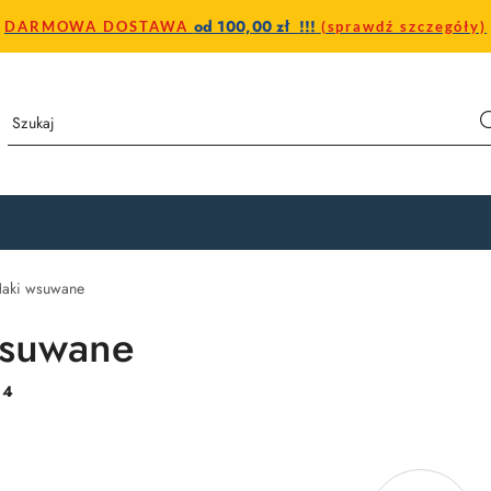
od 100,00 zł !!!
DARMOWA DOSTAWA
(sprawdź szczegóły)
aki wsuwane
wsuwane
:
4