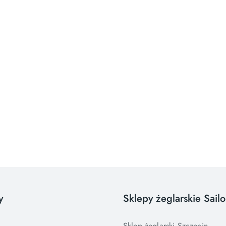
y
Sklepy żeglarskie Sail
Sklep żeglarski Szczecin