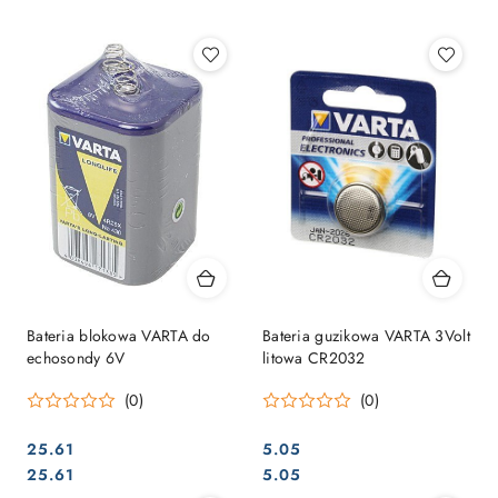
Najpopularniejsze.
Bateria blokowa VARTA do
Bateria guzikowa VARTA 3Volt
echosondy 6V
litowa CR2032
(0)
(0)
25.61
5.05
Cena:
Cena:
Cena:
Cena:
25.61
5.05