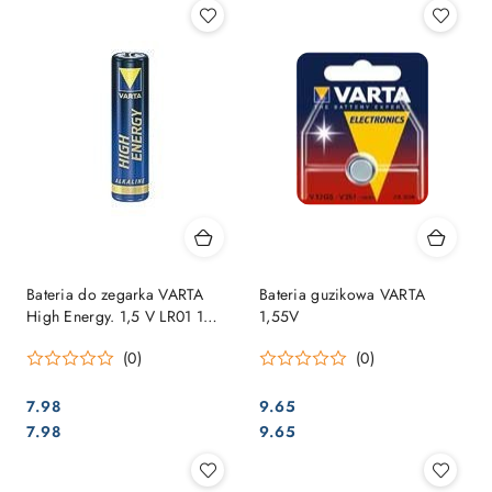
Bateria do zegarka VARTA
Bateria guzikowa VARTA
High Energy. 1,5 V LR01 1
1,55V
opakowanie
(0)
(0)
7.98
9.65
Cena:
Cena:
Cena:
Cena:
7.98
9.65