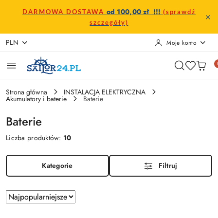
Przejdź do treści głównej
Przejdź do wyszukiwarki
Przejdź do moje konto
Przejdź do menu głównego
Przejdź do stopki
od 100,00 zł !!!
DARMOWA DOSTAWA
(sprawdź
szczegóły)
PLN
Moje konto
Strona główna
INSTALACJA ELEKTRYCZNA
Akumulatory i baterie
Baterie
Baterie
Liczba produktów:
10
Kategorie
Filtruj
Zastosowano
Sortuj
według
sortowanie: