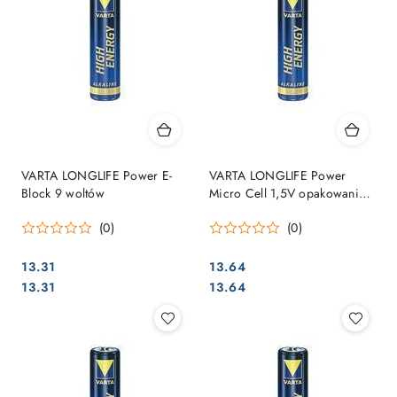
VARTA LONGLIFE Power E-
VARTA LONGLIFE Power
Block 9 woltów
Micro Cell 1,5V opakowanie
4 sztuki
(0)
(0)
13.31
13.64
Cena:
Cena:
Cena:
Cena:
13.31
13.64