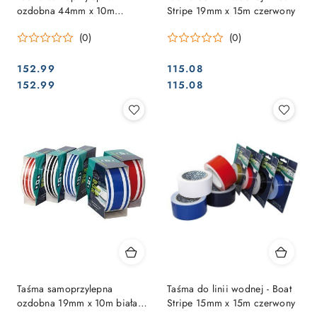
ozdobna 44mm x 10m
Stripe 19mm x 15m czerwony
czerwona 3 paski
(0)
(0)
152.99
115.08
Cena:
Cena:
Cena:
Cena:
152.99
115.08
Taśma samoprzylepna
Taśma do linii wodnej - Boat
ozdobna 19mm x 10m biała 3
Stripe 15mm x 15m czerwony