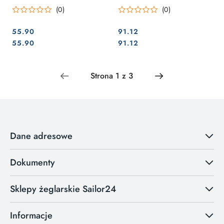
paski
(0)
(0)
55.90
91.12
Cena:
Cena:
Cena:
Cena:
55.90
91.12
Dane adresowe
Dokumenty
Sklepy żeglarskie Sailor24
Informacje