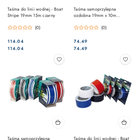
Taśma do linii wodnej - Boat
Taśma samoprzylepna
Stripe 19mm 15m czarny
ozdobna 19mm x 10m
niebieska 3 paski
(0)
(0)
114.04
74.49
Cena:
Cena:
Cena:
Cena:
114.04
74.49
Taśma samoprzylepna
Taśma do linii wodnej - Boat