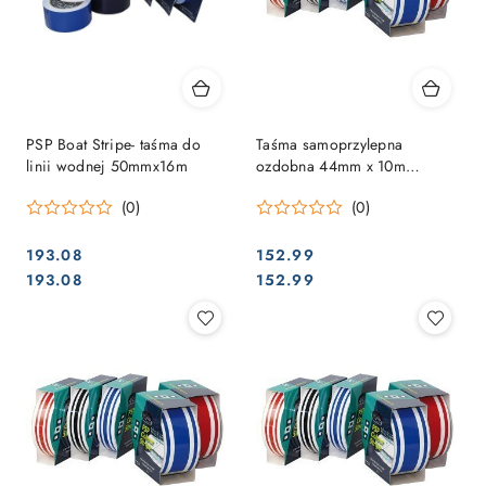
PSP Boat Stripe- taśma do
Taśma samoprzylepna
linii wodnej 50mmx16m
ozdobna 44mm x 10m
niebieska 3 paski
(0)
(0)
193.08
152.99
Cena:
Cena:
Cena:
Cena:
193.08
152.99