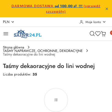
Przejdź do treści głównej
Przejdź do wyszukiwarki
Przejdź do moje konto
Przejdź do menu głównego
Przejdź do stopki
od 100,00 zł !!!
DARMOWA DOSTAWA
(sprawdź
szczegóły)
PLN
Moje konto
Strona główna
TAŚMY NAPRAWCZE, OCHRONNE, DEKORACYJNE
Taśmy dekaoracyjne do lini wodnej
Taśmy dekaoracyjne do lini wodnej
Liczba produktów:
35