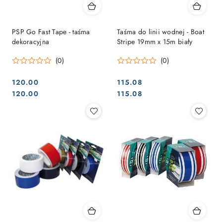
PSP Go Fast Tape - taśma
Taśma do linii wodnej - Boat
dekoracyjna
Stripe 19mm x 15m biały
(0)
(0)
120.00
115.08
Cena:
Cena:
Cena:
Cena:
120.00
115.08