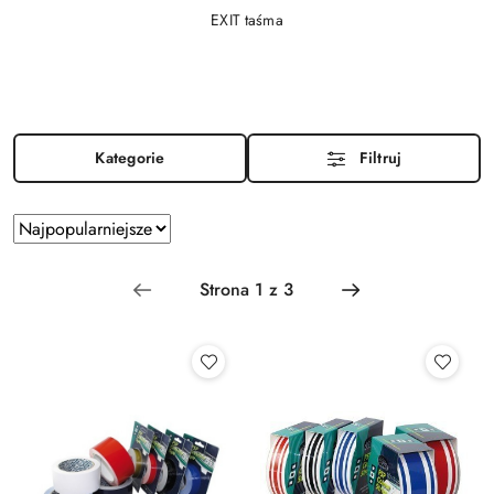
EXIT taśma
Kategorie
Filtruj
Zastosowano
Sortuj
według
sortowanie:
Najpopularniejsze.