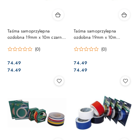
Taśma samoprzylepna
Taśma samoprzylepna
ozdobna 19mm x 10m czarna
ozdobna 19mm x 10m
3 paski
czerwona 3 paski
(0)
(0)
74.49
74.49
Cena:
Cena:
Cena:
Cena:
74.49
74.49