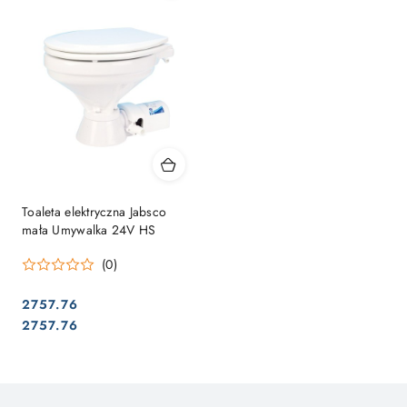
Toaleta elektryczna Jabsco
mała Umywalka 24V HS
(0)
2757.76
Cena:
Cena:
2757.76