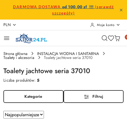
Przejdź do treści głównej
Przejdź do wyszukiwarki
Przejdź do moje konto
Przejdź do menu głównego
Przejdź do stopki
od 100,00 zł !!!
DARMOWA DOSTAWA
(sprawdź
szczegóły)
PLN
Moje konto
Strona główna
INSTALACJA WODNA I SANITARNA
Toalety i akcesoria
Toalety jachtowe seria 37010
Toalety jachtowe seria 37010
Liczba produktów:
5
Kategorie
Filtruj
Zastosowano
Sortuj
według
sortowanie: