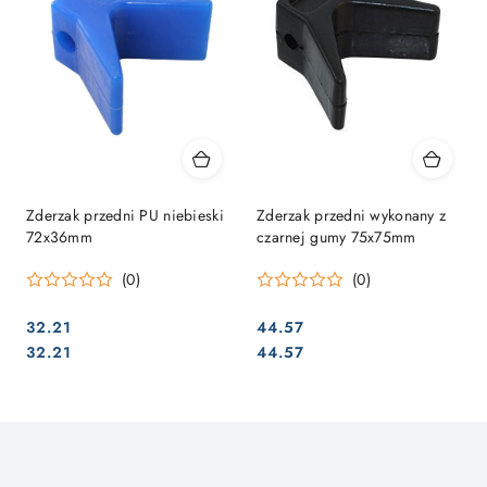
Zderzak przedni PU niebieski
Zderzak przedni wykonany z
72x36mm
czarnej gumy 75x75mm
(0)
(0)
32.21
44.57
Cena:
Cena:
Cena:
Cena:
32.21
44.57