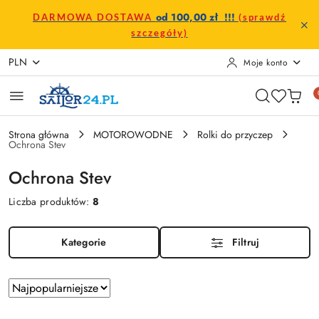
Przejdź do treści głównej
Przejdź do wyszukiwarki
Przejdź do moje konto
Przejdź do menu głównego
Przejdź do stopki
od 100,00 zł !!!
DARMOWA DOSTAWA
(sprawdź
szczegóły)
PLN
Moje konto
Strona główna
MOTOROWODNE
Rolki do przyczep
Ochrona Stev
Ochrona Stev
Liczba produktów:
8
Kategorie
Filtruj
Zastosowano
Sortuj
według
sortowanie: