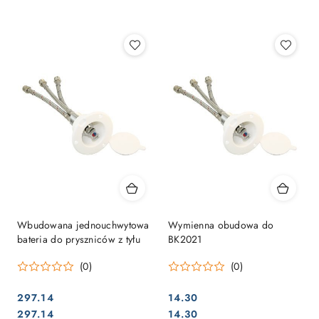
Najpopularniejsze.
Wbudowana jednouchwytowa
Wymienna obudowa do
bateria do pryszniców z tyłu
BK2021
(0)
(0)
297.14
14.30
Cena:
Cena:
Cena:
Cena:
297.14
14.30