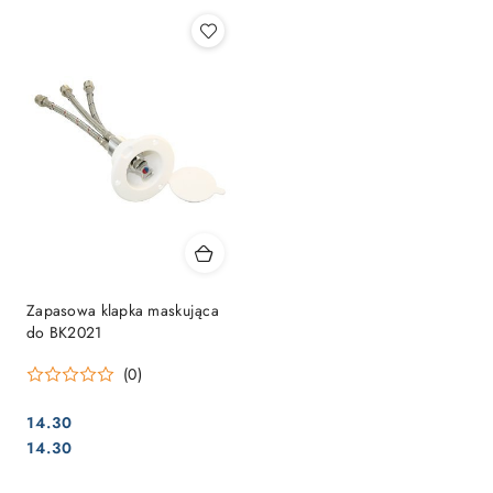
Zapasowa klapka maskująca
do BK2021
(0)
14.30
Cena:
Cena:
14.30