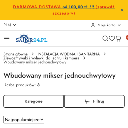
Przejdź do treści głównej
Przejdź do wyszukiwarki
Przejdź do moje konto
Przejdź do menu głównego
Przejdź do stopki
od 100,00 zł !!!
DARMOWA DOSTAWA
(sprawdź
szczegóły)
PLN
Moje konto
Strona główna
INSTALACJA WODNA I SANITARNA
Zlewozmywaki i wylewki do jachtu i kampera
Wbudowany mikser jednouchwytowy
Wbudowany mikser jednouchwytowy
Liczba produktów:
3
Kategorie
Filtruj
Zastosowano
Sortuj
według
sortowanie: