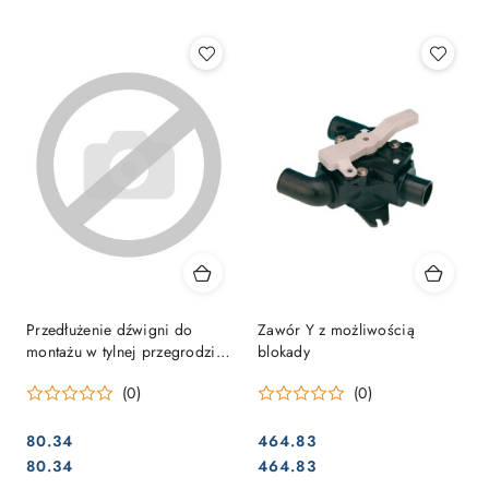
Najpopularniejsze.
Przedłużenie dźwigni do
Zawór Y z możliwością
montażu w tylnej przegrodzie
blokady
- akcesorium do JP45490-
(0)
(0)
1000
80.34
464.83
Cena:
Cena:
Cena:
Cena:
80.34
464.83