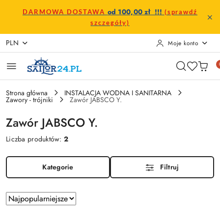
Przejdź do treści głównej
Przejdź do wyszukiwarki
Przejdź do moje konto
Przejdź do menu głównego
Przejdź do stopki
od 100,00 zł !!!
DARMOWA DOSTAWA
(sprawdź
szczegóły)
PLN
Moje konto
Strona główna
INSTALACJA WODNA I SANITARNA
Zawory - trójniki
Zawór JABSCO Y.
Zawór JABSCO Y.
Liczba produktów:
2
Kategorie
Filtruj
Zastosowano
Sortuj
według
sortowanie: