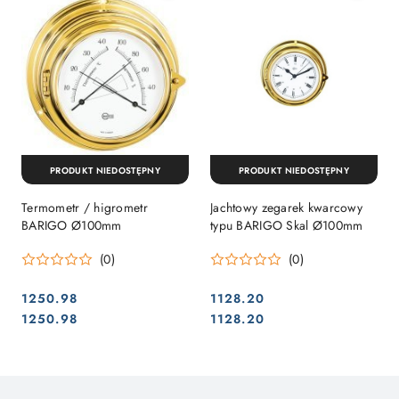
PRODUKT NIEDOSTĘPNY
PRODUKT NIEDOSTĘPNY
Termometr / higrometr
Jachtowy zegarek kwarcowy
BARIGO Ø100mm
typu BARIGO Skal Ø100mm
(0)
(0)
1250.98
1128.20
Cena:
Cena:
Cena:
Cena:
1250.98
1128.20