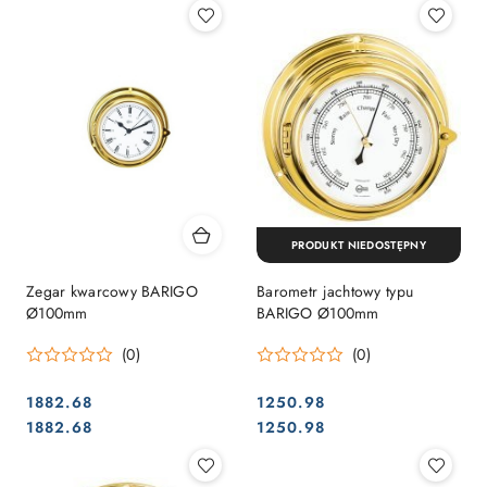
PRODUKT NIEDOSTĘPNY
Zegar kwarcowy BARIGO
Barometr jachtowy typu
Ø100mm
BARIGO Ø100mm
(0)
(0)
1882.68
1250.98
Cena:
Cena:
Cena:
Cena:
1882.68
1250.98