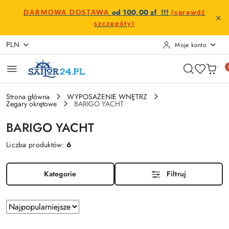
Przejdź do treści głównej
Przejdź do wyszukiwarki
Przejdź do moje konto
Przejdź do menu głównego
Przejdź do stopki
od 100,00 zł !!!
DARMOWA DOSTAWA
(sprawdź
szczegóły)
PLN
Moje konto
Strona główna
WYPOSAŻENIE WNĘTRZ
Zegary okrętowe
BARIGO YACHT
BARIGO YACHT
Liczba produktów:
6
Kategorie
Filtruj
Zastosowano
Sortuj
według
sortowanie: