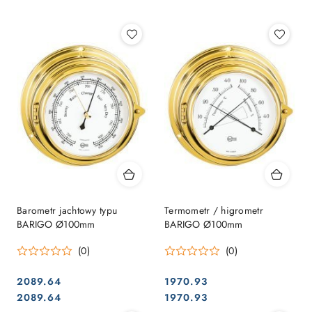
Najpopularniejsze.
Barometr jachtowy typu
Termometr / higrometr
BARIGO Ø100mm
BARIGO Ø100mm
(0)
(0)
2089.64
1970.93
Cena:
Cena:
Cena:
Cena:
2089.64
1970.93