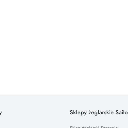
y
Sklepy żeglarskie Sail
Sklep żeglarski Szczecin