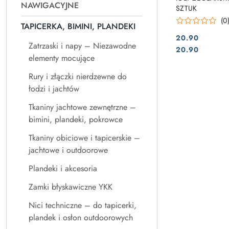
NAWIGACYJNE
SZTUK
(0
TAPICERKA, BIMINI, PLANDEKI
20.90
Zatrzaski i napy – Niezawodne
Cena:
Cena:
20.90
elementy mocujące
Rury i złączki nierdzewne do
łodzi i jachtów
Tkaniny jachtowe zewnętrzne –
bimini, plandeki, pokrowce
Tkaniny obiciowe i tapicerskie –
jachtowe i outdoorowe
Plandeki i akcesoria
Zamki błyskawiczne YKK
Nici techniczne – do tapicerki,
plandek i osłon outdoorowych