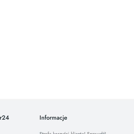
or24
Informacje
Strefa korzyści klienta! Sprawdź!