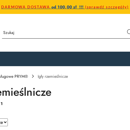
od 100,00 zł !!!
DARMOWA DOSTAWA
(sprawdź szczegóły)
bsługowe PRYM®
Igły rzemieślnicze
emieślnicze
:
1