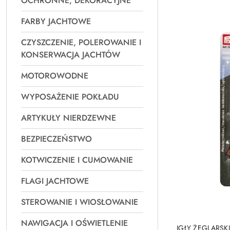
OCHRONNE, DEKORACYJNE
Najpopularniejsz
FARBY JACHTOWE
CZYSZCZENIE, POLEROWANIE I
KONSERWACJA JACHTÓW
MOTOROWODNE
WYPOSAŻENIE POKŁADU
ARTYKUŁY NIERDZEWNE
BEZPIECZEŃSTWO
KOTWICZENIE I CUMOWANIE
FLAGI JACHTOWE
STEROWANIE I WIOSŁOWANIE
NAWIGACJA I OŚWIETLENIE
IGŁY ŻEGLARSK