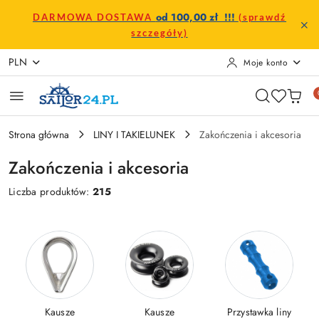
Przejdź do treści głównej
Przejdź do wyszukiwarki
Przejdź do moje konto
Przejdź do menu głównego
Przejdź do stopki
od 100,00 zł !!!
DARMOWA DOSTAWA
(sprawdź
szczegóły)
PLN
Moje konto
Strona główna
LINY I TAKIELUNEK
Zakończenia i akcesoria
Zakończenia i akcesoria
Liczba produktów:
215
Kausze
Kausze
Przystawka liny