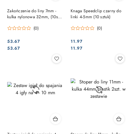
Zakończenie do liny 7mm -
Knaga Speedclip czarny do
kulka nylonowa 32mm, (10szt.
linki 4-5mm (10 sztuk)
w zestawie).
(0)
(0)
53.67
11.97
Cena:
Cena:
Cena:
Cena:
53.67
11.97