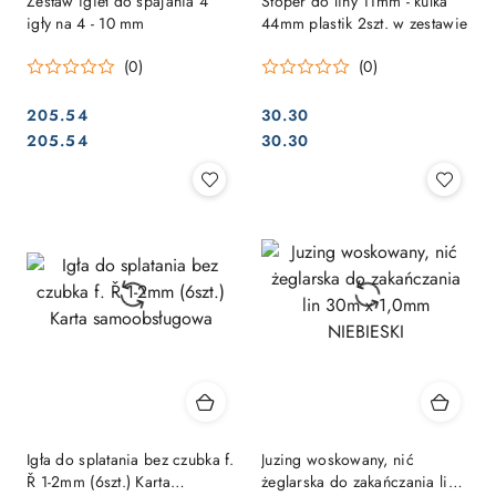
Zestaw igieł do spajania 4
Stoper do liny 11mm - kulka
igły na 4 - 10 mm
44mm plastik 2szt. w zestawie
(0)
(0)
205.54
30.30
Cena:
Cena:
Cena:
Cena:
205.54
30.30
Igła do splatania bez czubka f.
Juzing woskowany, nić
Ř 1-2mm (6szt.) Karta
żeglarska do zakańczania lin