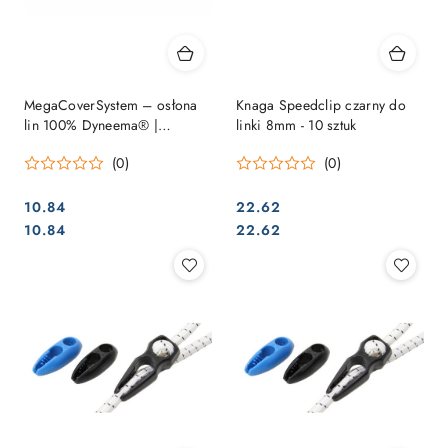
MegaCoverSystem – osłona
Knaga Speedclip czarny do
lin 100% Dyneema® |
linki 8mm - 10 sztuk
ochrona przed przetarciem
(0)
(0)
10.84
22.62
Cena:
Cena:
Cena:
Cena:
10.84
22.62