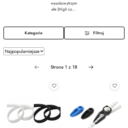
wysokowytrzym
ałe (High Load
Thimbles)
Kategorie
Filtruj
Zastosowano
Sortuj
według
sortowanie:
Najpopularniejsze.