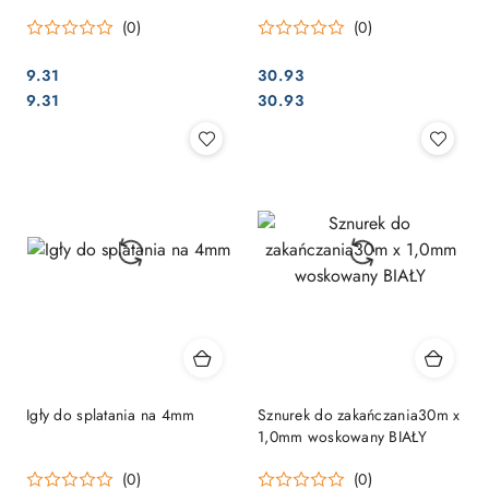
samoobsługowa
30m x 1,0mm NIEBIESKI
(0)
(0)
9.31
30.93
Cena:
Cena:
Cena:
Cena:
9.31
30.93
Igły do ​​splatania na 4mm
Sznurek do zakańczania30m x
1,0mm woskowany BIAŁY
(0)
(0)