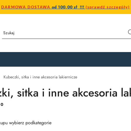
od 100,00 zł !!!
DARMOWA DOSTAWA
(sprawdź szczegóły)
Kubeczki, sitka i inne akcesoria lakiernicze
i, sitka i inne akcesoria la
:
0
upu wybierz podkategorie