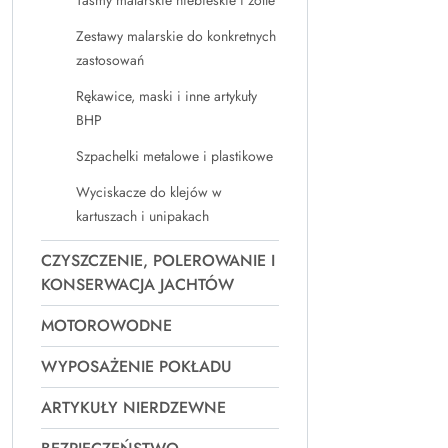
Taśmy malarskie niebieskie i żółte
Zestawy malarskie do konkretnych
zastosowań
Rękawice, maski i inne artykuły
BHP
Szpachelki metalowe i plastikowe
Wyciskacze do klejów w
kartuszach i unipakach
CZYSZCZENIE, POLEROWANIE I
KONSERWACJA JACHTÓW
MOTOROWODNE
WYPOSAŻENIE POKŁADU
ARTYKUŁY NIERDZEWNE