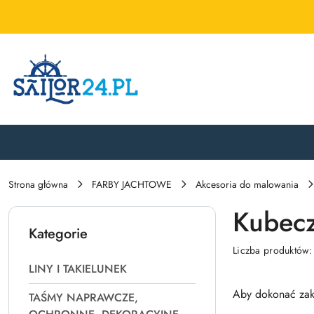
Przejdź do treści głównej
Przejdź do wyszukiwarki
Przejdź do moje konto
Przejdź do menu głównego
Przejdź do stopki
Strona główna
FARBY JACHTOWE
Akcesoria do malowania
Kubeczk
Kategorie
Liczba produktów
LINY I TAKIELUNEK
Aby dokonać zak
TAŚMY NAPRAWCZE,