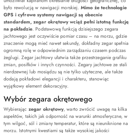
umożliwiał kapitanom określanie długości geograficznej, co
było rewolucją w nawigacji morskiej.
Mimo że technologie
GPS i cyfrowe systemy nawigacji są obecnie
standardem, zegar okrętowy wciąż pełni istotną funkcję
na pokładzie
. Podstawową funkcją dzisiejszego zegara
jachtowego jest oczywiście pomiar czasu – na morzu, gdzie
znaczenie mogą mieć nawet sekundy, dokładny zegar spełnia
ogromną rolę w odpowiednim zarządzaniu czasem podczas
żeglugi. Zegar jachtowy ułatwia także przestrzeganie grafiku
zmian, posiłków i innych czynności. Zegary jachtowe ze stali
nierdzewnej lub mosiądzu są nie tylko użyteczne, ale także
dodają pokładowi elegancji i charakteru, stanowiąc
wyjątkowy element dekoracyjny.
Wybór zegara okrętowego
Wybierając
zegar okrętowy
, warto zwrócić uwagę na kilka
aspektów, takich jak odporność na warunki atmosferyczne, w
tym wilgoć, sól i zmiany temperatur, które są nieuniknione na
morzu. Istotnymi kwestiami są także wysokiej jakości