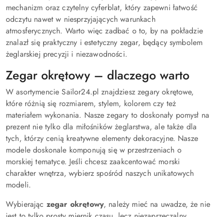
mechanizm oraz czytelny cyferblat, który zapewni łatwość
odczytu nawet w niesprzyjających warunkach
atmosferycznych. Warto więc zadbać o to, by na pokładzie
znalazł się praktyczny i estetyczny zegar, będący symbolem
żeglarskiej precyzji i niezawodności.
Zegar okrętowy – dlaczego warto
W asortymencie Sailor24.pl znajdziesz zegary okrętowe,
które różnią się rozmiarem, stylem, kolorem czy też
materiałem wykonania. Nasze zegary to doskonały pomysł na
prezent nie tylko dla miłośników żeglarstwa, ale także dla
tych, którzy cenią kreatywne elementy dekoracyjne. Nasze
modele doskonale komponują się w przestrzeniach o
morskiej tematyce. Jeśli chcesz zaakcentować morski
charakter wnętrza, wybierz spośród naszych unikatowych
modeli.
Wybierając
zegar okrętowy
, należy mieć na uwadze, że nie
jest to tylko prosty miernik czasu, lecz niezaprzeczalny