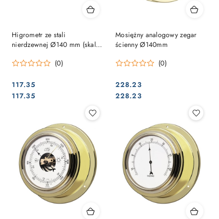
Higrometr ze stali
Mosiężny analogowy zegar
nierdzewnej Ø140 mm (skala
ścienny Ø140mm
Ø95 mm) – instrument
(0)
(0)
pokładowy
117.35
228.23
Cena:
Cena:
Cena:
Cena:
117.35
228.23