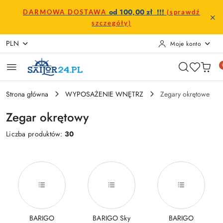
Przejdź do treści głównej
Przejdź do wyszukiwarki
Przejdź do moje konto
Przejdź do menu głównego
Przejdź do stopki
od 100,00 zł !!!
DARMOWA DOSTAWA
(sprawdź
szczegóły)
PLN
Moje konto
Strona główna
WYPOSAŻENIE WNĘTRZ
Zegary okrętowe
Zegar okrętowy
Liczba produktów:
30
BARIGO
BARIGO Sky
BARIGO