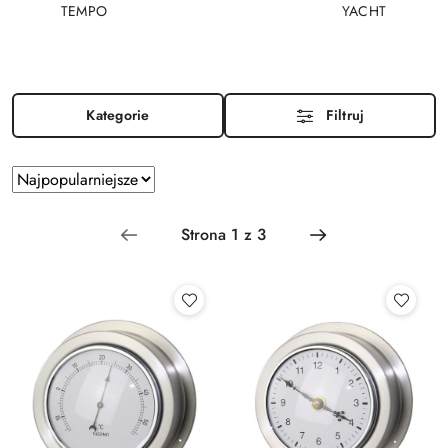
TEMPO
YACHT
Kategorie
Filtruj
Zastosowano
Sortuj
według
sortowanie:
Najpopularniejsze.