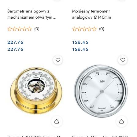
Barometr analogowy z
Mosiężny termometr
mechanizmem otwartym
analogowy Ø140mm
wykonany z mosiądzu
(0)
(0)
Ø140mm
227.76
156.45
Cena:
Cena:
Cena:
Cena:
227.76
156.45