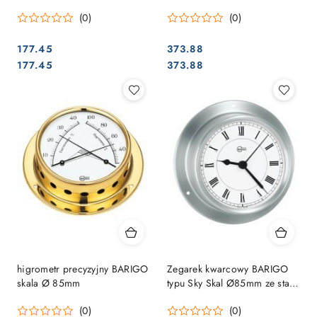
szczotkowanej
(0)
(0)
177.45
373.88
Cena:
Cena:
Cena:
Cena:
177.45
373.88
higrometr precyzyjny BARIGO
Zegarek kwarcowy BARIGO
skala Ø 85mm
typu Sky Skal Ø85mm ze stali
nierdzewnej
(0)
(0)