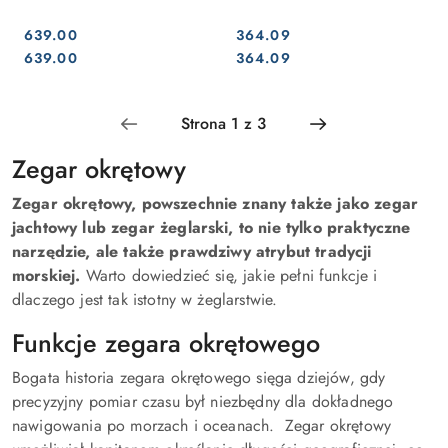
639.00
364.09
Cena:
Cena:
Cena:
Cena:
639.00
364.09
Zegar okrętowy
Zegar okrętowy, powszechnie znany także jako zegar
jachtowy lub zegar żeglarski, to nie tylko praktyczne
narzędzie, ale także prawdziwy atrybut tradycji
morskiej.
Warto dowiedzieć się, jakie pełni funkcje i
dlaczego jest tak istotny w żeglarstwie.
Funkcje zegara okrętowego
Bogata historia zegara okrętowego sięga dziejów, gdy
precyzyjny pomiar czasu był niezbędny dla dokładnego
nawigowania po morzach i oceanach. Zegar okrętowy