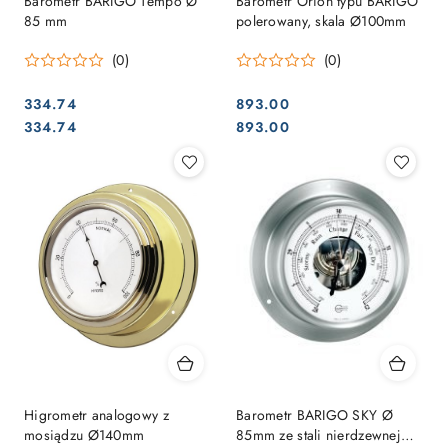
Barometr BARIGO Tempo Ø
Barometr Orion typu BARIGO
85 mm
polerowany, skala Ø100mm
(0)
(0)
334.74
893.00
Cena:
Cena:
Cena:
Cena:
334.74
893.00
Higrometr analogowy z
Barometr BARIGO SKY Ø
mosiądzu Ø140mm
85mm ze stali nierdzewnej