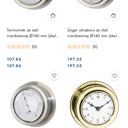
Termometr ze stali
Zegar okrętowy ze stali
nierdzewnej Ø140 mm (skala
nierdzewnej Ø140 mm (skala
Ø95 mm) – precyzyjny
Ø95 mm) – elegancki
(0)
(0)
instrument pokładowy
instrument pokładowy
107.86
197.35
Cena:
Cena:
Cena:
Cena:
107.86
197.35