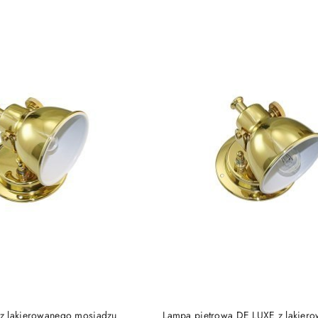
e.
DO KOSZYKA
DO KOSZYKA
z lakierowanego mosiądzu
Lampa piętrowa DE LUXE z lakier