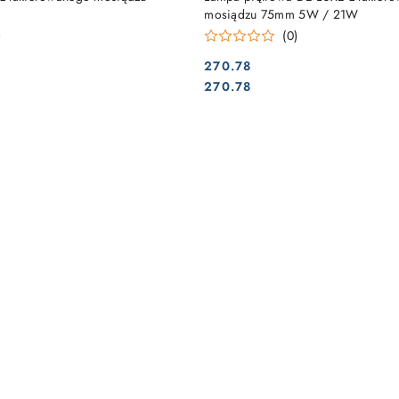
mosiądzu 75mm 5W / 21W
)
(0)
270.78
Cena:
Cena:
270.78