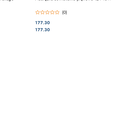
(0)
177.30
Cena:
Cena:
177.30