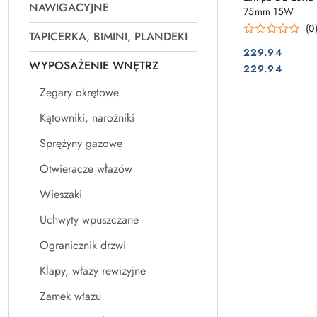
NAWIGACYJNE
75mm 15W
(0
TAPICERKA, BIMINI, PLANDEKI
229.94
WYPOSAŻENIE WNĘTRZ
Cena:
Cena:
229.94
Zegary okrętowe
Kątowniki, narożniki
Sprężyny gazowe
Otwieracze włazów
Wieszaki
Uchwyty wpuszczane
Ogranicznik drzwi
Klapy, włazy rewizyjne
Zamek włazu