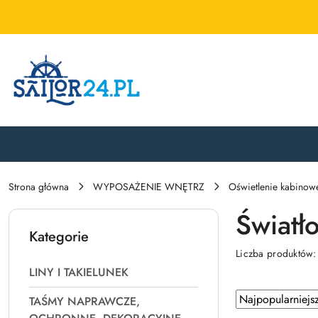
Przejdź do treści głównej
Przejdź do wyszukiwarki
Przejdź do moje konto
Przejdź do menu głównego
Przejdź do stopki
Strona główna
WYPOSAŻENIE WNĘTRZ
Oświetlenie kabinow
Światł
Kategorie
Liczba produktów
LINY I TAKIELUNEK
Zastosowano
Sortuj
TAŚMY NAPRAWCZE,
według
sortowanie: