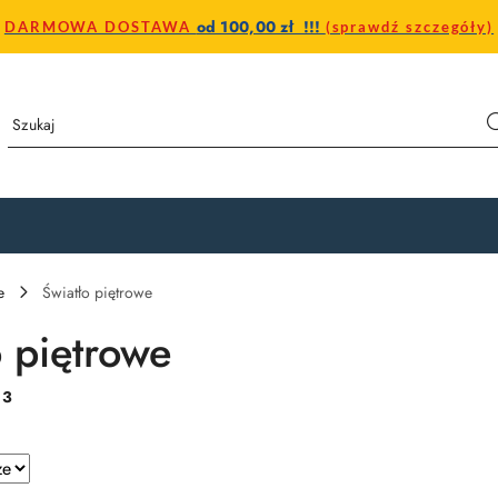
od 100,00 zł !!!
DARMOWA DOSTAWA
(sprawdź szczegóły)
e
Światło piętrowe
o piętrowe
:
3