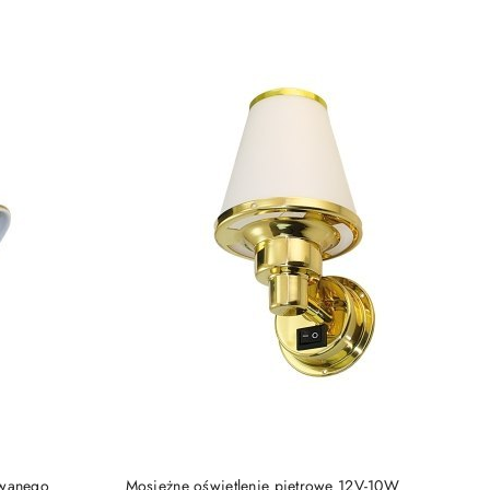
DO KOSZYKA
owanego
Mosiężne oświetlenie piętrowe 12V-10W