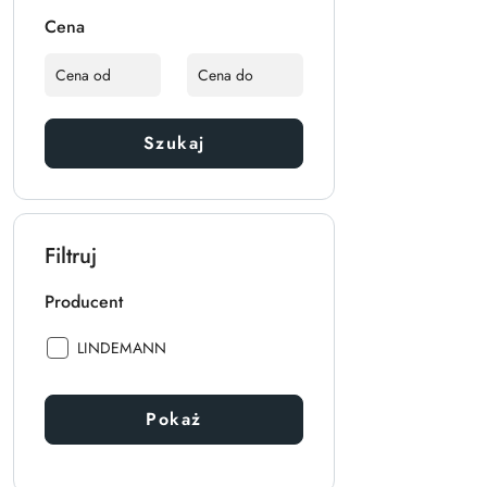
Cena
Szukaj
Filtruj
Producent
Producent:
LINDEMANN
Pokaż