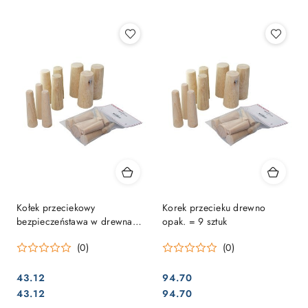
Najpopularniejsze.
Kołek przeciekowy
Korek przecieku drewno
bezpieczeństawa w drewna
opak. = 9 sztuk
opak. = 10 sztuk
(0)
(0)
43.12
94.70
Cena:
Cena:
Cena:
Cena:
43.12
94.70