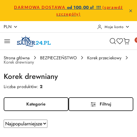
Przejdź do treści głównej
Przejdź do wyszukiwarki
Przejdź do moje konto
Przejdź do menu głównego
Przejdź do stopki
od 100,00 zł !!!
DARMOWA DOSTAWA
(sprawdź
szczegóły)
PLN
Moje konto
Strona główna
BEZPIECZEŃSTWO
Korek przeciekowy
Korek drewniany
Korek drewniany
Liczba produktów:
2
Kategorie
Filtruj
Zastosowano
Sortuj
według
sortowanie: