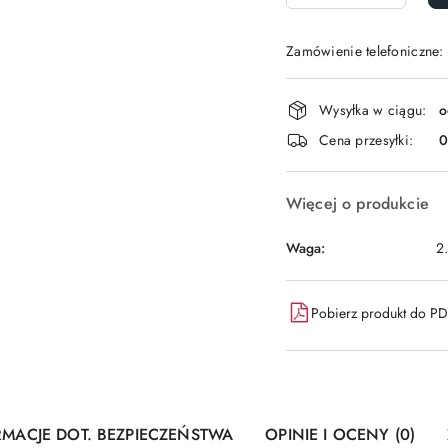
Zamówienie telefoniczne:
Dostępność
Wysyłka w ciągu:
o
i
Cena przesyłki:
dostawa
Więcej o produkcie
Waga:
2
Pobierz produkt do P
RMACJE DOT. BEZPIECZEŃSTWA
OPINIE I OCENY (0)