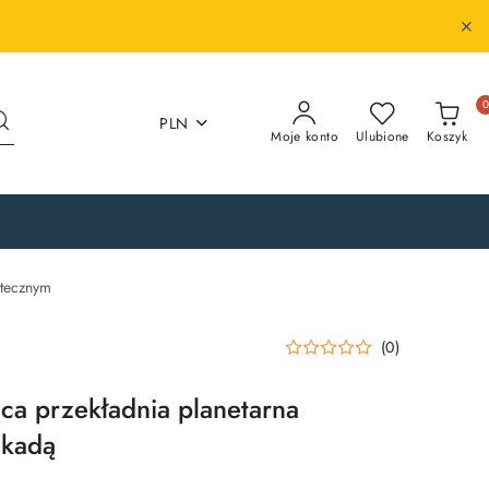
PLN
Moje konto
Ulubione
Koszyk
stecznym
(0)
ąca przekładnia planetarna
okadą