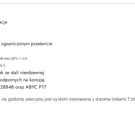
acja
o ograniczonym prześwicie
6 mm (16") < / LI>
9 ")
k ze stali nierdzewnej
odpornych na korozję
N 28848 oraz ABYC P17
l na godzinę zalecany jest system sterowania z dwoma linkami T7