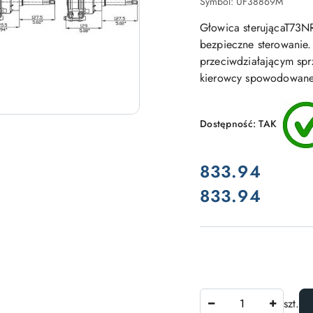
Symbol:
UF38869M
Głowica sterującaT73N
bezpieczne sterowani
przeciwdziałającym spr
kierowcy spowodowane
Dostępność:
TAK
cena:
833.94
833.94
Cena:
Ilość
szt.