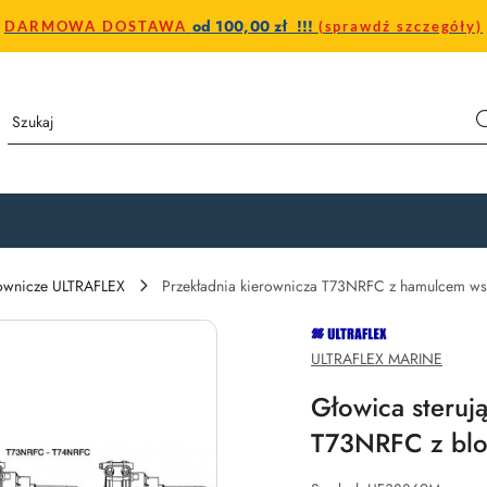
od 100,00 zł !!!
DARMOWA DOSTAWA
(sprawdź szczegóły)
erownicze ULTRAFLEX
Przekładnia kierownicza T73NRFC z hamulcem w
NAZWA
PRODUCENTA:
ULTRAFLEX
ULTRAFLEX MARINE
Głowica steruj
T73NRFC z bl