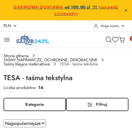
Przejdź do treści głównej
Przejdź do wyszukiwarki
Przejdź do moje konto
Przejdź do menu głównego
Przejdź do stopki
od 100,00 zł !!!
DARMOWA DOSTAWA
(sprawdź
szczegóły)
PLN
Moje konto
Strona główna
TAŚMY NAPRAWCZE, OCHRONNE, DEKORACYJNE
Taśmy klejące materiałowe
TESA - taśma tekstylna
TESA - taśma tekstylna
Liczba produktów:
14
Kategorie
Filtruj
Zastosowano
Sortuj
według
sortowanie: