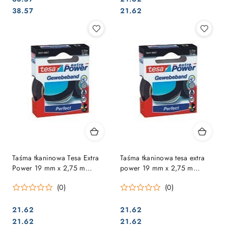
Cena:
Cena:
Cena:
Cena:
38.57
21.62
Taśma tkaninowa Tesa Extra
Taśma tkaninowa tesa extra
Power 19 mm x 2,75 m
power 19 mm x 2,75 m
niebieska
zielona
(0)
(0)
21.62
21.62
Cena:
Cena:
Cena:
Cena:
21.62
21.62