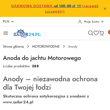
Przejdź do treści głównej
Przejdź do wyszukiwarki
Przejdź do moje konto
Przejdź do menu głównego
Przejdź do stopki
od 100,00 zł !!!
DARMOWA DOSTAWA
(sprawdź
szczegóły)
PLN
Moje konto
Strona główna
MOTOROWODNE
Anody
Anoda do jachtu Motorowego
Liczba produktów:
288
Anody – niezawodna ochrona
dla Twojej łodzi
Skuteczna ochrona antykorozyjna z anodami z
www.sailor24.pl