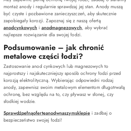
montaż anody i regularnie sprawdzaj jej stan. Anody muszą
być czyste i pozbawione zanieczyszczeń, aby skutecznie
zapobiegały korozji. Zapoznaj się z naszą ofertą
anod
cynkowych
i
anod
magnezowych
, aby wybrać
najlepsze rozwiązanie dla swojej łodzi.
Podsumowanie – jak chronić
metalowe części łodzi?
Zastosowanie anod cynkowych lub magnezowych to
najprostszy i najskuteczniejszy sposób ochrony łodzi przed
korozją elektrolityczną. Wybierając odpowiedni rodzaj
anody, zapewnisz swoim metalowym elementom długotrwałą
ochronę, bez względu na to, czy pływasz w słonej, czy
słodkiej wodzie.
Sprawdź
pełną
ofertę
anod
w
naszym
sklepie
i zadbaj o
bezpieczeństwo swojej łodzi!