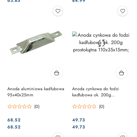
Cena:
Cena:
63.85
84.99
Anoda aluminiowa kadłubowa
Anoda cynkowa do łodzi
95x40x25mm
kadłubowa ok. 200g
prostokątna 110x35x15mm;
(0)
(0)
68.52
49.73
Cena:
Cena:
Cena:
Cena:
68.52
49.73