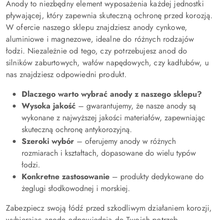
Anody to niezbędny element wyposażenia każdej jednostki
pływającej, który zapewnia skuteczną ochronę przed korozją.
W ofercie naszego sklepu znajdziesz anody cynkowe,
aluminiowe i magnezowe, idealne do różnych rodzajów
łodzi. Niezależnie od tego, czy potrzebujesz anod do
silników zaburtowych, wałów napędowych, czy kadłubów, u
nas znajdziesz odpowiedni produkt.
Dlaczego warto wybrać anody z naszego sklepu?
Wysoka jakość
– gwarantujemy, że nasze anody są
wykonane z najwyższej jakości materiałów, zapewniając
skuteczną ochronę antykorozyjną.
Szeroki wybór
– oferujemy anody w różnych
rozmiarach i kształtach, dopasowane do wielu typów
łodzi.
Konkretne zastosowanie
– produkty dedykowane do
żeglugi słodkowodnej i morskiej.
Zabezpiecz swoją łódź przed szkodliwym działaniem korozji,
wybierając anodę odpowiednią do Twoich potrzeb.