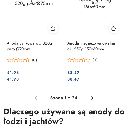
Anoda cynkowa ok. 320g
Anoda magnezowa owalna
para Ø70mm
ok. 250g 150x60mm
(0)
(0)
41.98
88.47
Cena:
Cena:
Cena:
Cena:
41.98
88.47
Dlaczego używane są anody do
łodzi i jachtów?