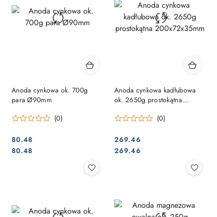
Anoda cynkowa ok. 700g
Anoda cynkowa kadłubowa
para Ø90mm
ok. 2650g prostokątna
200x72x35mm
(0)
(0)
80.48
269.46
Cena:
Cena:
Cena:
Cena:
80.48
269.46