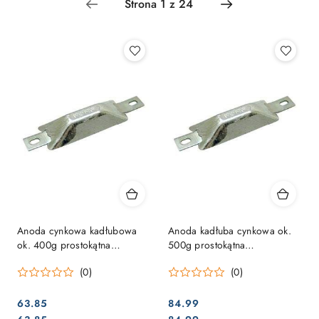
Anoda cynkowa kadłubowa
Anoda kadłuba cynkowa ok.
ok. 400g prostokątna
500g prostokątna
95x40x25mm
120x46x23mm
(0)
(0)
63.85
84.99
Cena:
Cena: