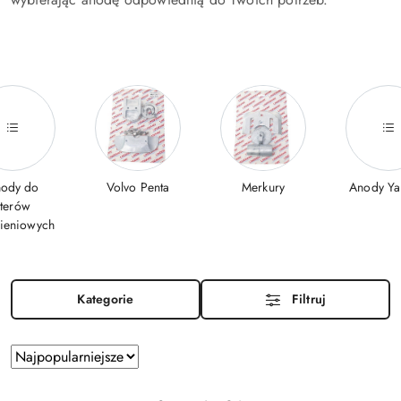
ody do
Volvo Penta
Merkury
Anody Y
sterów
mieniowych
Kategorie
Filtruj
Zastosowano
Sortuj
według
sortowanie:
Najpopularniejsze.