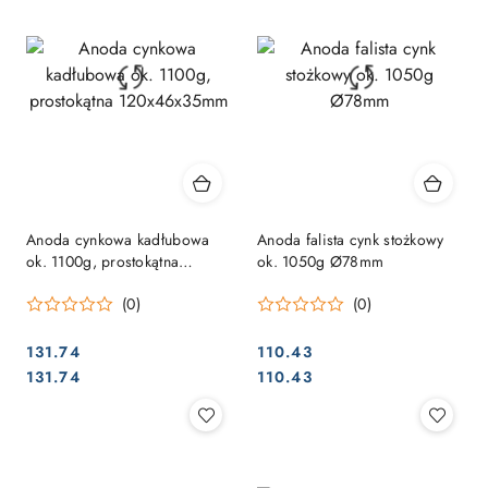
Anoda cynkowa kadłubowa
Anoda falista cynk stożkowy
ok. 1100g, prostokątna
ok. 1050g Ø78mm
120x46x35mm
(0)
(0)
131.74
110.43
Cena:
Cena:
Cena:
Cena:
131.74
110.43