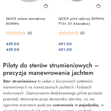
QUICK antena zewnętrzna
QUICK pilot radiowy 869MHz
869MHz
PT4+ 3V 4-kanałowy
(0)
(0)
439.00
491.00
Cena:
Cena:
Cena:
Cena:
439.00
491.00
Piloty do sterów strumieniowych –
precyzja manewrowania jachtem
Ster strumieniowy
to jeden z kluczowych systemów
manewrowych na nowoczesnych jachtach i łodziach
motorowych. Zastosowanie dedykowanego pilota pozwala
przenieść sterowanie poza stanowisko sternika, co ma
ogromne znaczenie podczas
cumowania w pojedynkę
, w
ciasnych marinach lub przy silnym wietrze i prądach