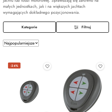
jachtu lub łodzi motorowej. Sprawdzają się zarówno na
małych jednostkach, jak i na większych jachtach
wymagających dokładnego pozycjonowania.
Kategorie
Filtruj
Zastosowano
Sortuj
według
sortowanie:
Najpopularniejsze.
-24%