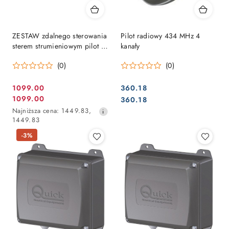
ZESTAW zdalnego sterowania
Pilot radiowy 434 MHz 4
sterem strumieniowym pilot +
kanały
odbiornik, 2 x BB / STB - 4
(0)
(0)
kanałowy
1099.00
360.18
Cena
Cena:
1099.00
Cena:
360.18
Cena
promocyjna:
Najniższa
Najniższa cena:
1449.83
,
promocyjna:
cena
1449.83
z
-3%
30
dni
przed
obniżką