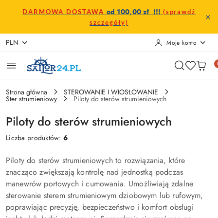
Przejdź do treści głównej
Przejdź do wyszukiwarki
Przejdź do moje konto
Przejdź do menu głównego
Przejdź do stopki
od 100,00 zł !!!
DARMOWA DOSTAWA
(sprawdź
szczegóły)
PLN
Moje konto
Strona główna
STEROWANIE I WIOSŁOWANIE
Ster strumieniowy
Piloty do sterów strumieniowych
Piloty do sterów strumieniowych
Liczba produktów:
6
Piloty do sterów strumieniowych to rozwiązania, które
znacząco zwiększają kontrolę nad jednostką podczas
manewrów portowych i cumowania. Umożliwiają zdalne
sterowanie sterem strumieniowym dziobowym lub rufowym,
poprawiając precyzję, bezpieczeństwo i komfort obsługi