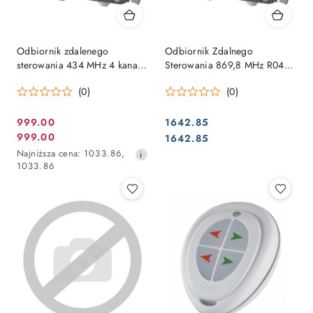
Odbiornik zdalenego
Odbiornik Zdalnego
sterowania 434 MHz 4 kanały
Sterowania 869,8 MHz R04+
QUICK
4 kanały
(0)
(0)
999.00
1642.85
Cena
Cena:
999.00
Cena:
1642.85
Cena
promocyjna:
Najniższa
Najniższa cena:
1033.86
,
promocyjna:
cena
1033.86
z
30
dni
przed
obniżką