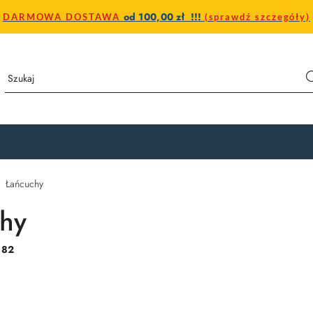
od 100,00 zł !!!
DARMOWA DOSTAWA
(sprawdź szczegóły)
Łańcuchy
hy
:
82