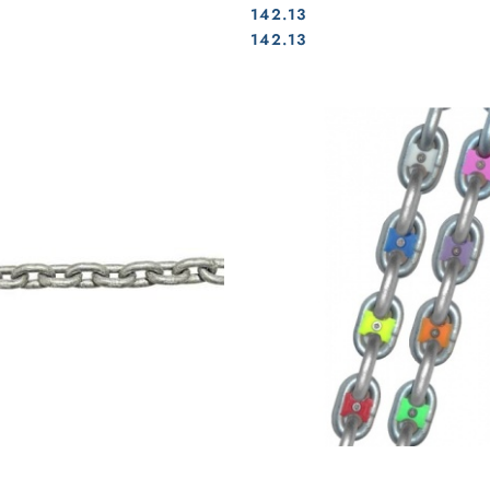
142.13
Cena:
Cena:
142.13