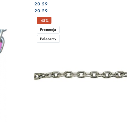
20.29
Cena:
Cena:
20.29
-48%
Promocja
Polecamy