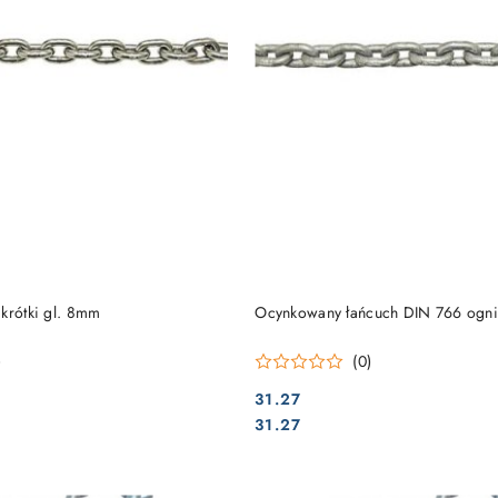
DO KOSZYKA
DO KOSZYKA
krótki gl. 8mm
Ocynkowany łańcuch DIN 766 og
)
(0)
31.27
Cena:
Cena:
31.27