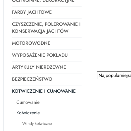
OCHRONNE, DEKORACYJNE
FARBY JACHTOWE
CZYSZCZENIE, POLEROWANIE I
KONSERWACJA JACHTÓW
MOTOROWODNE
WYPOSAŻENIE POKŁADU
ARTYKUŁY NIERDZEWNE
Zastosowano
Sortuj
BEZPIECZEŃSTWO
według
sortowanie:
Najpopularniejsz
KOTWICZENIE I CUMOWANIE
Cumowanie
Kotwiczenie
Windy kotwiczne