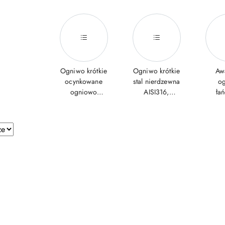
Ogniwo krótkie
Ogniwo krótkie
Aw
ocynkowane
stal nierdzewna
o
ogniowo
AISI316,
ła
DIN766
DIN766
e.