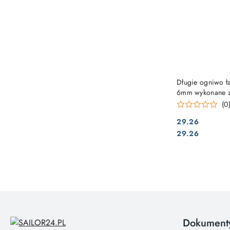
Długie ogniwo ła
6mm wykonane z
(0
29.26
Cena:
Cena:
29.26
Dokument