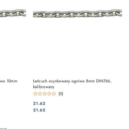
DO KOSZYKA
niwo 10mm
Łańcuch ocynkowany ogniwo 8mm DIN766,
kalibrowany
(0)
21.62
Cena:
Cena:
21.62