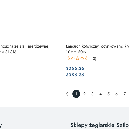
DO KOSZYKA
DO KOSZYKA
ńcucha ze stali nierdzewnej
Łańcuch kotwiczny, ocynkowany, k
 AISI 316
10mm 50m
)
(0)
3056.36
Cena:
Cena:
3056.36
1
2
3
4
5
6
7
y
Sklepy żeglarskie Sail