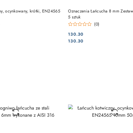
DO KOSZYKA
DO KOSZYKA
ny, ocynkowany, krótki, EN24565
Oznaczenia Łańcucha 8 mm Zestaw
5 sztuk
)
(0)
130.30
Cena:
Cena:
130.30