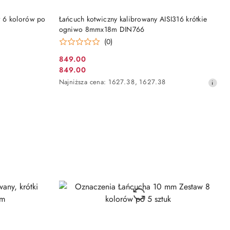
DO KOSZYKA
 6 kolorów po
Łańcuch kotwiczny kalibrowany AISI316 krótkie
ogniwo 8mmx18m DIN766
(0)
849.00
Cena
849.00
Cena
promocyjna:
Najniższa
Najniższa cena:
1627.38
,
1627.38
promocyjna:
cena
z
30
dni
przed
obniżką