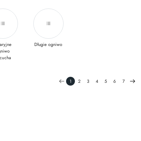
aryjne
Długie ogniwo
gniwo
ńcucha
1
2
3
4
5
6
7