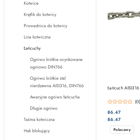
Kotwice
Krętlik do kotwicy
Prowadnica do kotwicy
Lina kotwiczna
Łańcuchy
Ogniwo krótkie ocynkowane
ogniowo DIN766
Ogniwo krótkie stal
nierdzewna AISI316, DIN766
Łańcuch AISI316 
Awaryjne ogniwo łańcucha
(0
Długie ogniwo
86.47
Cena:
Cena:
86.47
Taśma kotwiczna
Polecamy
Hak blokujący