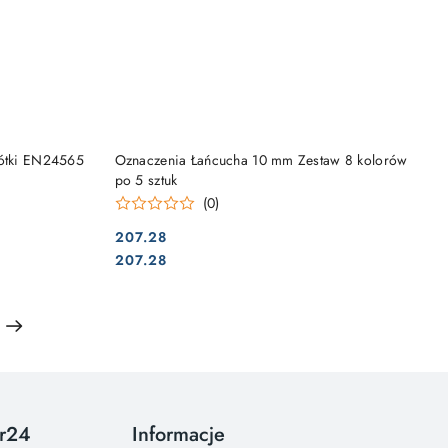
DO KOSZYKA
rótki EN24565
Oznaczenia Łańcucha 10 mm Zestaw 8 kolorów
po 5 sztuk
(0)
207.28
Cena:
Cena:
207.28
or24
Informacje