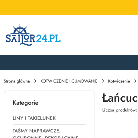
Przejdź do treści głównej
Przejdź do wyszukiwarki
Przejdź do moje konto
Przejdź do menu głównego
Przejdź do stopki
Strona główna
KOTWICZENIE I CUMOWANIE
Kotwiczenie
Łańcuc
Kategorie
Liczba produktów
LINY I TAKIELUNEK
TAŚMY NAPRAWCZE,