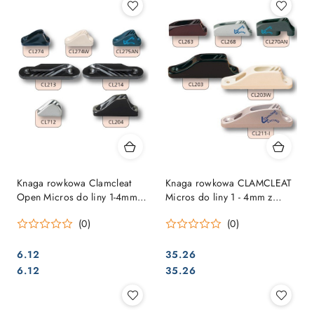
Knaga rowkowa Clamcleat
Knaga rowkowa CLAMCLEAT
Open Micros do liny 1-4mm,
Micros do liny 1 - 4mm z
biały
twardego anodyzowanego
(0)
(0)
aluminium
6.12
35.26
Cena:
Cena:
Cena:
Cena:
6.12
35.26