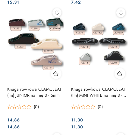
Cena:
Cena:
Cena:
Cena:
15.31
7.42
Knaga rowkowa CLAMCLEAT
Knaga rowkowa CLAMCLEAT
(tm) JUNIOR na linę 3 - 6mm
(tm) MINI WHITE na linę 3 -
6mm
(0)
(0)
14.86
11.30
Cena:
Cena:
Cena:
Cena:
14.86
11.30