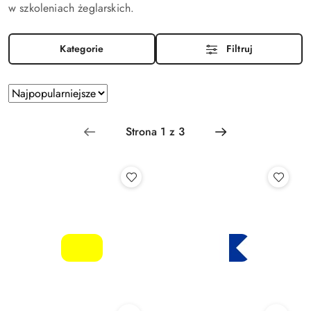
w szkoleniach żeglarskich.
Kategorie
Filtruj
Zastosowano
Sortuj
według
sortowanie:
Najpopularniejsze.