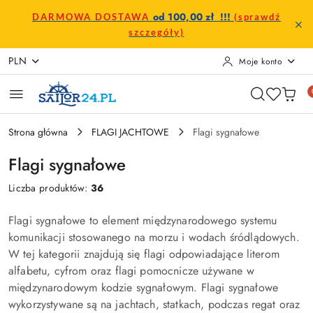
Przejdź do treści głównej
Przejdź do wyszukiwarki
Przejdź do moje konto
Przejdź do menu głównego
Przejdź do stopki
od 100,00 zł !!!
DARMOWA DOSTAWA
(sprawdź
szczegóły)
PLN
Moje konto
Strona główna
FLAGI JACHTOWE
Flagi sygnałowe
Flagi sygnałowe
Liczba produktów:
36
Flagi sygnałowe to element międzynarodowego systemu
komunikacji stosowanego na morzu i wodach śródlądowych.
W tej kategorii znajdują się flagi odpowiadające literom
alfabetu, cyfrom oraz flagi pomocnicze używane w
międzynarodowym kodzie sygnałowym. Flagi sygnałowe
wykorzystywane są na jachtach, statkach, podczas regat oraz