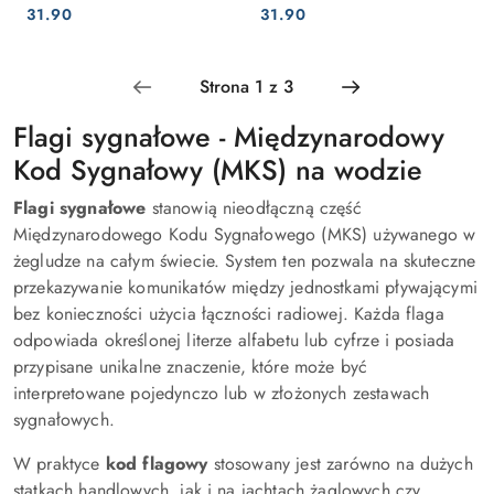
Cena:
Cena:
Cena:
Cena:
31.90
31.90
Flagi sygnałowe - Międzynarodowy
Kod Sygnałowy (MKS) na wodzie
Flagi sygnałowe
stanowią nieodłączną część
Międzynarodowego Kodu Sygnałowego (MKS) używanego w
żegludze na całym świecie. System ten pozwala na skuteczne
przekazywanie komunikatów między jednostkami pływającymi
bez konieczności użycia łączności radiowej. Każda flaga
odpowiada określonej literze alfabetu lub cyfrze i posiada
przypisane unikalne znaczenie, które może być
interpretowane pojedynczo lub w złożonych zestawach
sygnałowych.
W praktyce
kod flagowy
stosowany jest zarówno na dużych
statkach handlowych, jak i na jachtach żaglowych czy