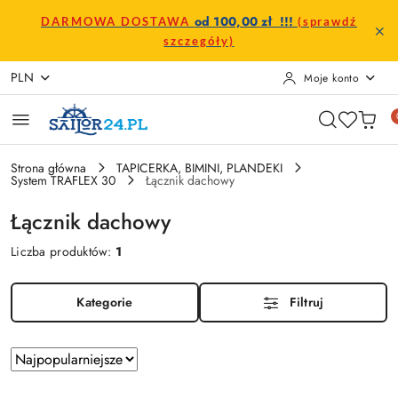
Przejdź do treści głównej
Przejdź do wyszukiwarki
Przejdź do moje konto
Przejdź do menu głównego
Przejdź do stopki
od 100,00 zł !!!
DARMOWA DOSTAWA
(sprawdź
szczegóły)
PLN
Moje konto
Strona główna
TAPICERKA, BIMINI, PLANDEKI
System TRAFLEX 30
Łącznik dachowy
Łącznik dachowy
Liczba produktów:
1
Kategorie
Filtruj
Zastosowano
Sortuj
według
sortowanie: