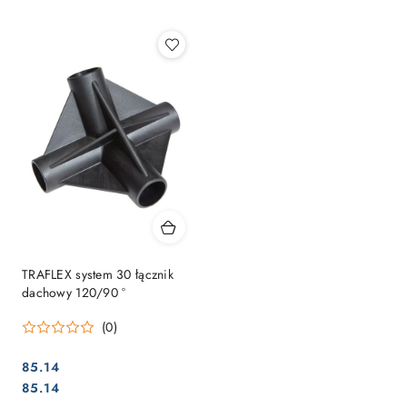
Najpopularniejsze.
TRAFLEX system 30 łącznik
dachowy 120/90 °
(0)
85.14
Cena:
Cena:
85.14