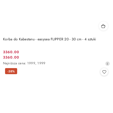
Korba do Kabestanu - easysea FLIPPER 20 - 30 cm - 4 sztuki
3360.00
Cena
3360.00
Cena
promocyjna:
Najniższa
Najniższa cena:
1999
,
1999
promocyjna:
cena
-38%
z
30
dni
przed
obniżką