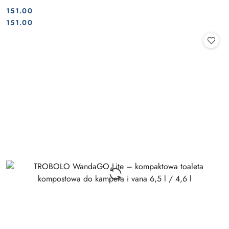
151.00
Cena:
Cena:
151.00