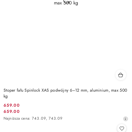
Stoper fału Spinlock XAS podwójny 6–12 mm, aluminium, max 500
kg
659.00
Cena
659.00
Cena
promocyjna:
Najniższa
Najniższa cena:
743.09
,
743.09
promocyjna:
cena
z