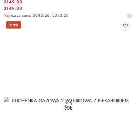
3149.00
Cena
3149.00
Cena
promocyjna:
Najniższa
Najniższa cena:
5083.26
,
5083.26
promocyjna:
cena
-20%
z
30
dni
przed
obniżką