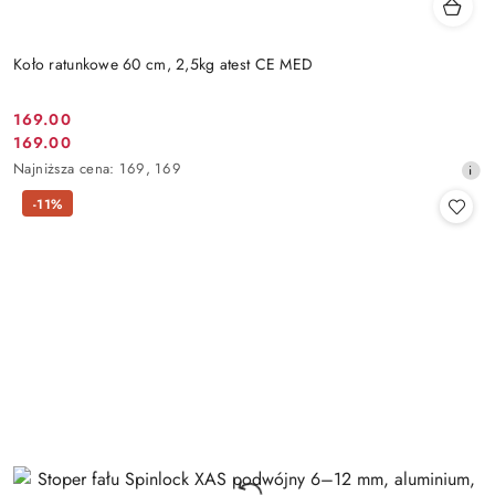
Koło ratunkowe 60 cm, 2,5kg atest CE MED
169.00
Cena
169.00
Cena
promocyjna:
Najniższa
Najniższa cena:
169
,
169
promocyjna:
cena
-11%
z
30
dni
przed
obniżką