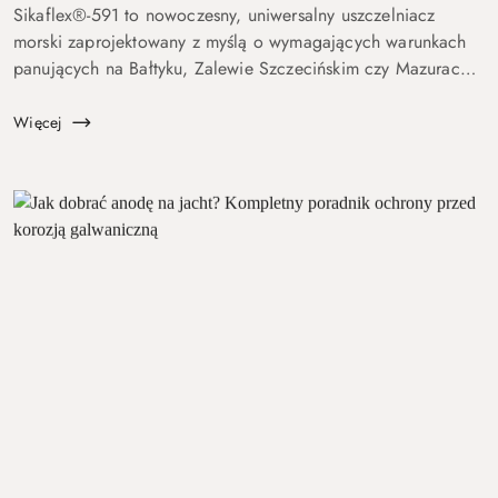
Sikaflex®-591 to nowoczesny, uniwersalny uszczelniacz
morski zaprojektowany z myślą o wymagających warunkach
panujących na Bałtyku, Zalewie Szczecińskim czy Mazurach.
Jeśli szukasz elastycznego, trwałego i bezpiecznego
rozwiązania do uszczelnień na ja...
Więcej