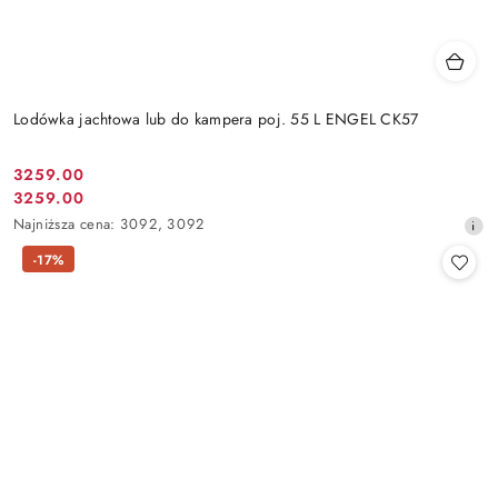
Lodówka jachtowa lub do kampera poj. 55 L ENGEL CK57
3259.00
Cena
3259.00
Cena
promocyjna:
Najniższa
Najniższa cena:
3092
,
3092
promocyjna:
cena
-17%
z
30
dni
przed
obniżką