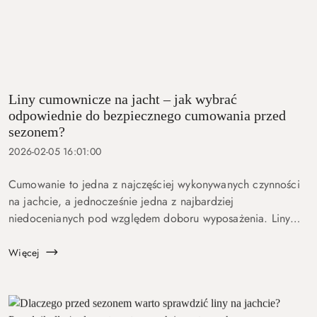
Liny cumownicze na jacht – jak wybrać
odpowiednie do bezpiecznego cumowania przed
sezonem?
2026-02-05 16:01:00
Cumowanie to jedna z najczęściej wykonywanych czynności
na jachcie, a jednocześnie jedna z najbardziej
niedocenianych pod względem doboru wyposażenia. Liny
cumownicze pracują niemal cały czas: w porcie, w marinie,
na boi, przy kei czy przy pomoście. Na a...
Więcej