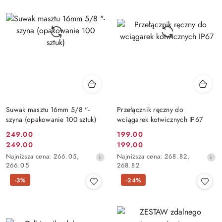
Suwak masztu 16mm 5/8 "-
Przełącznik ręczny do
szyna (opakowanie 100 sztuk)
wciągarek kotwicznych IP67
Cena
Cena
249.00
199.00
Cena
Cena
249.00
199.00
promocyjna:
promocyjna:
promocyjna:
Najniższa
promocyjna:
Najniższa
Najniższa cena:
266.05
,
Najniższa cena:
268.82
,
cena
cena
266.05
268.82
z
z
-3%
-24%
30
30
dni
dni
przed
przed
obniżką
obniżką