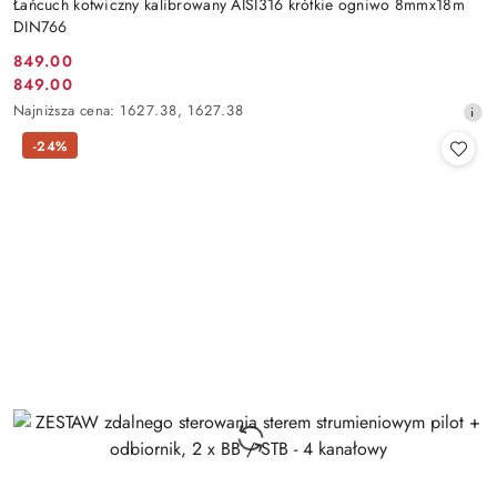
Łańcuch kotwiczny kalibrowany AISI316 krótkie ogniwo 8mmx18m
DIN766
849.00
Cena
849.00
Cena
promocyjna:
Najniższa
Najniższa cena:
1627.38
,
1627.38
promocyjna:
cena
-24%
z
30
dni
przed
obniżką