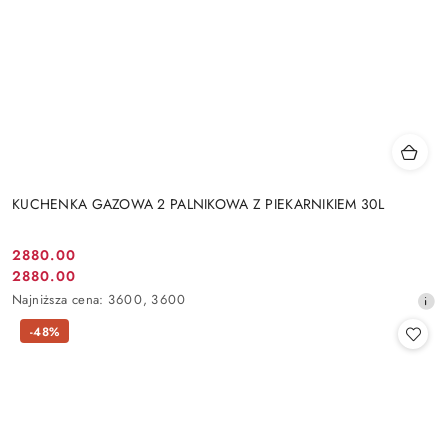
KUCHENKA GAZOWA 2 PALNIKOWA Z PIEKARNIKIEM 30L
2880.00
Cena
2880.00
Cena
promocyjna:
Najniższa
Najniższa cena:
3600
,
3600
promocyjna:
cena
-48%
z
30
dni
przed
obniżką