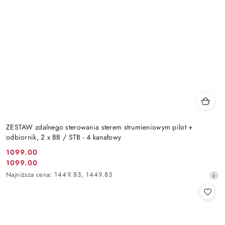
ZESTAW zdalnego sterowania sterem strumieniowym pilot +
odbiornik, 2 x BB / STB - 4 kanałowy
1099.00
Cena
1099.00
Cena
promocyjna:
Najniższa
Najniższa cena:
1449.83
,
1449.83
promocyjna:
cena
z
30
dni
przed