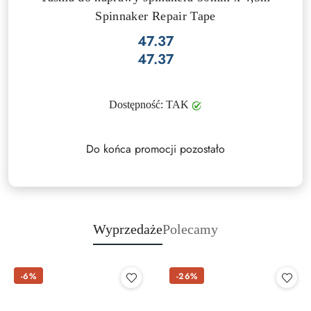
Spinnaker Repair Tape
47.37
Cena:
Cena:
47.37
Dostępność:
TAK
Do końca promocji pozostało
Wyprzedaże
Polecamy
-6%
-26%