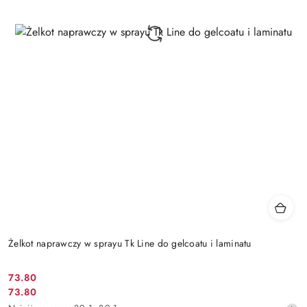
Żelkot naprawczy w sprayu Tk Line do gelcoatu i laminatu
73.80
Cena
73.80
Cena
promocyjna: