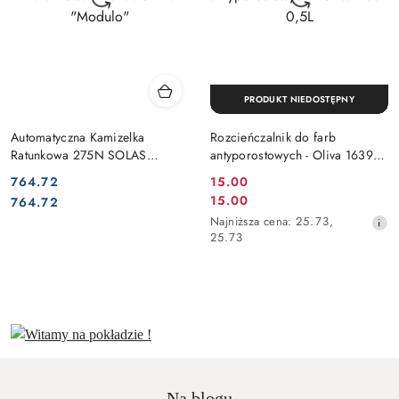
PRODUKT NIEDOSTĘPNY
Automatyczna Kamizelka
Rozcieńczalnik do farb
Ratunkowa 275N SOLAS
antyporostowych - Oliva 1639
"Modulo"
0,5L
Cena:
Cena
764.72
15.00
Cena:
Cena
15.00
764.72
promocyjna:
promocyjna:
Najniższa
Najniższa cena:
25.73
,
cena
25.73
z
30
dni
przed
obniżką
Na blogu