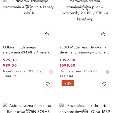
Odbiornik zdalenego
ZESTAW zdalnego sterowania
sterowania 434 MHz 4 kanały
sterem strumieniowym pilot +
QUICK
odbiornik, 2 x BB / STB - 4
Cena
Cena
999.00
1099.00
kanałowy
Cena
Cena
999.00
1099.00
promocyjna:
promocyjna:
promocyjna:
Najniższa
promocyjna:
Najniższa
Najniższa cena:
1033.86
,
Najniższa cena:
1449.83
,
cena
cena
1033.86
1449.83
z
z
-42%
30
30
dni
dni
przed
przed
obniżką
obniżką