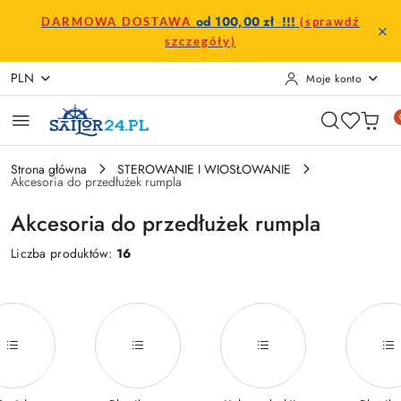
Przejdź do treści głównej
Przejdź do wyszukiwarki
Przejdź do moje konto
Przejdź do menu głównego
Przejdź do stopki
od 100,00 zł !!!
DARMOWA DOSTAWA
(sprawdź
szczegóły)
PLN
Moje konto
Strona główna
STEROWANIE I WIOSŁOWANIE
Akcesoria do przedłużek rumpla
Akcesoria do przedłużek rumpla
Liczba produktów:
16