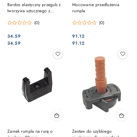
Bardzo elastyczny przegub z
Mocowanie przedłużenia
tworzywa sztucznego z
rumpla
Dyneema® / mocowaniem.
(0)
(0)
34.59
91.12
Cena:
Cena:
Cena:
Cena:
34.59
91.12
Zamek rumpla na rurę o
Zestaw do szybkiego