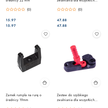
średnicy 22 mm
zwalniania dla wszystkich
przedłużeń rumpla SS
(0)
(0)
15.97
47.88
Cena:
Cena:
Cena:
Cena:
15.97
47.88
Zamek rumpla na rurę o
Zestaw do szybkiego
średnicy 19mm
zwalniania dla wszystkich
przedłużeń rumpla SS