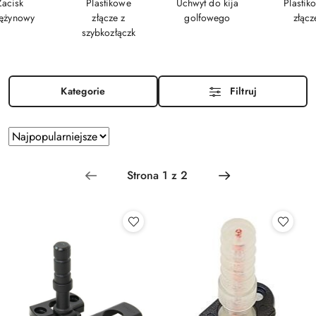
Zacisk
Plastikowe
Uchwyt do kija
Plastik
ężynowy
złącze z
golfowego
złącz
szybkozłączk
Kategorie
Filtruj
Zastosowano
Sortuj
według
sortowanie:
Najpopularniejsze.