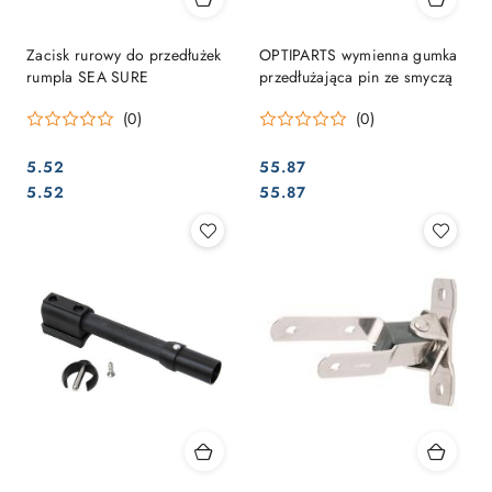
Zacisk rurowy do przedłużek
OPTIPARTS wymienna gumka
rumpla SEA SURE
przedłużająca pin ze smyczą
(0)
(0)
5.52
55.87
Cena:
Cena:
Cena:
Cena:
5.52
55.87