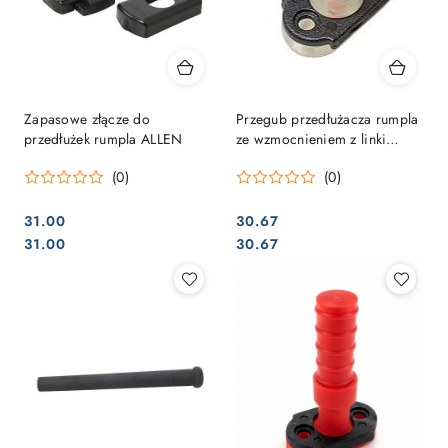
Zapasowe złącze do
Przegub przedłużacza rumpla
przedłużek rumpla ALLEN
ze wzmocnieniem z linki
Dyneema
(0)
(0)
31.00
30.67
Cena:
Cena:
Cena:
Cena:
31.00
30.67