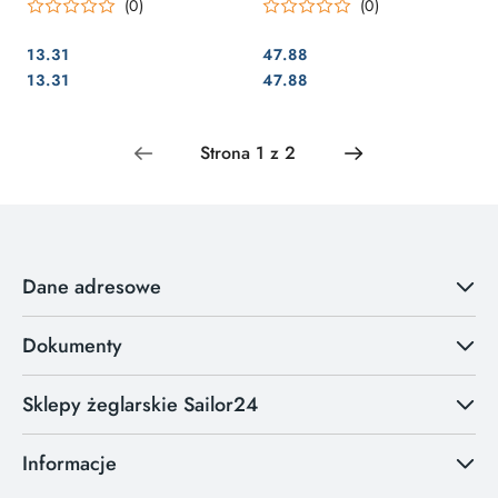
(0)
(0)
13.31
47.88
Cena:
Cena:
Cena:
Cena:
13.31
47.88
Dane adresowe
Dokumenty
Sklepy żeglarskie Sailor24
Informacje