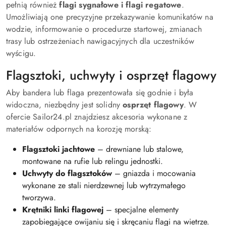
pełnią również
flagi sygnałowe i flagi regatowe
.
Umożliwiają one precyzyjne przekazywanie komunikatów na
wodzie, informowanie o procedurze startowej, zmianach
trasy lub ostrzeżeniach nawigacyjnych dla uczestników
wyścigu.
Flagsztoki, uchwyty i osprzęt flagowy
Aby bandera lub flaga prezentowała się godnie i była
widoczna, niezbędny jest solidny
osprzęt flagowy
. W
ofercie Sailor24.pl znajdziesz akcesoria wykonane z
materiałów odpornych na korozję morską:
Flagsztoki jachtowe
– drewniane lub stalowe,
montowane na rufie lub relingu jednostki.
Uchwyty do flagsztoków
– gniazda i mocowania
wykonane ze stali nierdzewnej lub wytrzymałego
tworzywa.
Krętniki linki flagowej
– specjalne elementy
zapobiegające owijaniu się i skręcaniu flagi na wietrze.