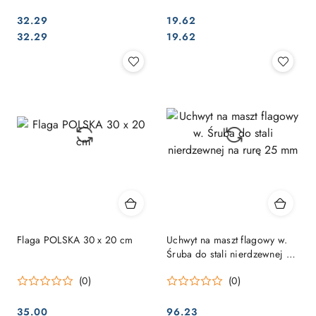
32.29
19.62
Cena:
Cena:
Cena:
Cena:
32.29
19.62
Flaga POLSKA 30 x 20 cm
Uchwyt na maszt flagowy w.
Śruba do stali nierdzewnej na
rurę 25 mm
(0)
(0)
35.00
96.23