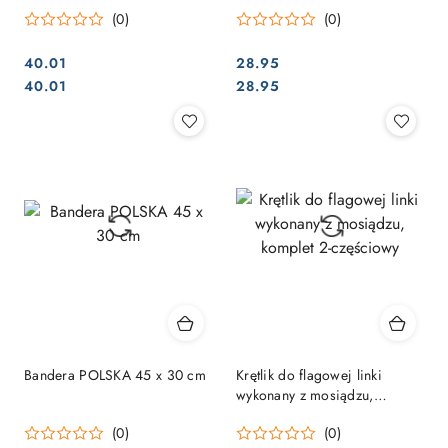
(0)
(0)
40.01
28.95
Cena:
Cena:
Cena:
Cena:
40.01
28.95
Bandera POLSKA 45 x 30 cm
Krętlik do flagowej linki
wykonany z mosiądzu,
komplet 2-częściowy
(0)
(0)