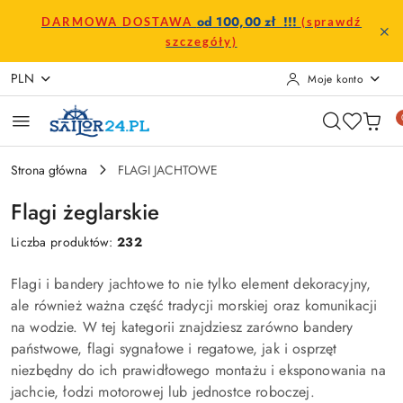
Przejdź do treści głównej
Przejdź do wyszukiwarki
Przejdź do moje konto
Przejdź do menu głównego
Przejdź do stopki
od 100,00 zł !!!
DARMOWA DOSTAWA
(sprawdź
szczegóły)
PLN
Moje konto
Strona główna
FLAGI JACHTOWE
Flagi żeglarskie
Liczba produktów:
232
Flagi i bandery jachtowe to nie tylko element dekoracyjny,
ale również ważna część tradycji morskiej oraz komunikacji
na wodzie. W tej kategorii znajdziesz zarówno bandery
państwowe, flagi sygnałowe i regatowe, jak i osprzęt
niezbędny do ich prawidłowego montażu i eksponowania na
jachcie, łodzi motorowej lub jednostce roboczej.