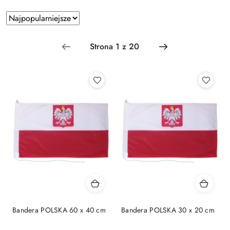
Zastosowano
Sortuj
według
sortowanie:
Najpopularniejsze.
Bandera POLSKA 60 x 40 cm
Bandera POLSKA 30 x 20 cm