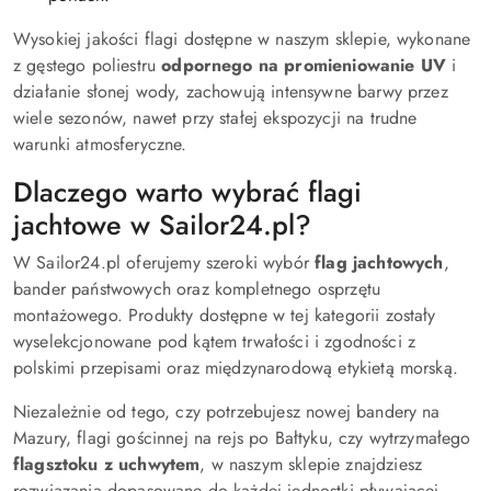
Wysokiej jakości flagi dostępne w naszym sklepie, wykonane
z gęstego poliestru
odpornego na promieniowanie UV
i
działanie słonej wody, zachowują intensywne barwy przez
wiele sezonów, nawet przy stałej ekspozycji na trudne
warunki atmosferyczne.
Dlaczego warto wybrać flagi
jachtowe w Sailor24.pl?
W Sailor24.pl oferujemy szeroki wybór
flag jachtowych
,
bander państwowych oraz kompletnego osprzętu
montażowego. Produkty dostępne w tej kategorii zostały
wyselekcjonowane pod kątem trwałości i zgodności z
polskimi przepisami oraz międzynarodową etykietą morską.
Niezależnie od tego, czy potrzebujesz nowej bandery na
Mazury, flagi gościnnej na rejs po Bałtyku, czy wytrzymałego
flagsztoku z uchwytem
, w naszym sklepie znajdziesz
rozwiązania dopasowane do każdej jednostki pływającej.