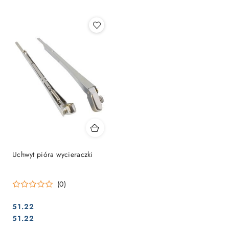
Najpopularniejsze.
Uchwyt pióra wycieraczki
(0)
51.22
Cena:
Cena:
51.22