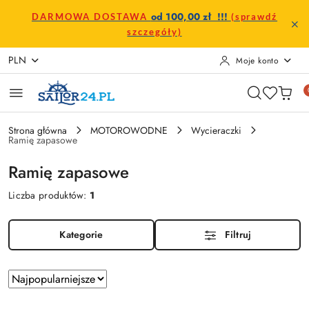
Przejdź do treści głównej
Przejdź do wyszukiwarki
Przejdź do moje konto
Przejdź do menu głównego
Przejdź do stopki
od 100,00 zł !!!
DARMOWA DOSTAWA
(sprawdź
szczegóły)
PLN
Moje konto
Strona główna
MOTOROWODNE
Wycieraczki
Ramię zapasowe
Ramię zapasowe
Liczba produktów:
1
Kategorie
Filtruj
Zastosowano
Sortuj
według
sortowanie: