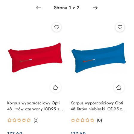
Najpopularniejsze.
Korpus wypornościowy Opti
Korpus wypornościowy Opti
48 litrów czerwony IOD95 z
48 litrów niebieski IOD95 z
zaworem węża
zaworem węża
(0)
(0)
177.60
177.60