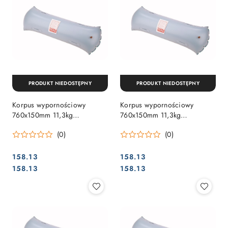
PRODUKT NIEDOSTĘPNY
PRODUKT NIEDOSTĘPNY
Korpus wypornościowy
Korpus wypornościowy
760x150mm 11,3kg
760x150mm 11,3kg
wyporność
wyporność
(0)
(0)
158.13
158.13
Cena:
Cena:
Cena:
Cena:
158.13
158.13