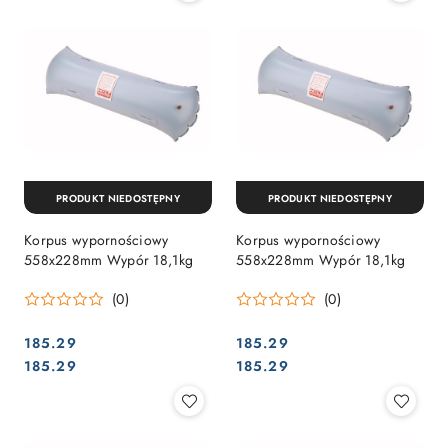
PRODUKT NIEDOSTĘPNY
PRODUKT NIEDOSTĘPNY
Korpus wypornościowy
Korpus wypornościowy
558x228mm Wypór 18,1kg
558x228mm Wypór 18,1kg
(0)
(0)
185.29
185.29
Cena:
Cena:
Cena:
Cena:
185.29
185.29