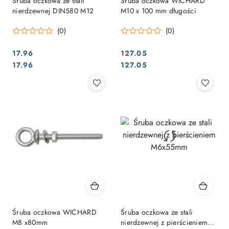
Śruba oczkowa ze stali
Śruba oczkowa WICHARD
nierdzewnej DIN580 M12
M10 x 100 mm długości
(0)
(0)
17.96
127.05
Cena:
Cena:
Cena:
Cena:
17.96
127.05
Śruba oczkowa WICHARD
Śruba oczkowa ze stali
M8 x80mm
nierdzewnej z pierścieniem