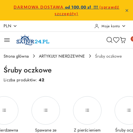
Przejdź do treści głównej
Przejdź do wyszukiwarki
Przejdź do moje konto
Przejdź do menu głównego
Przejdź do stopki
od 100,00 zł !!!
DARMOWA DOSTAWA
(sprawdź
szczegóły)
PLN
Moje konto
Strona główna
ARTYKUŁY NIERDZEWNE
Śruby oczkowe
Śruby oczkowe
Liczba produktów:
42
nierdzewna
Spawane ze
Z pierścieniem
Śruby oc