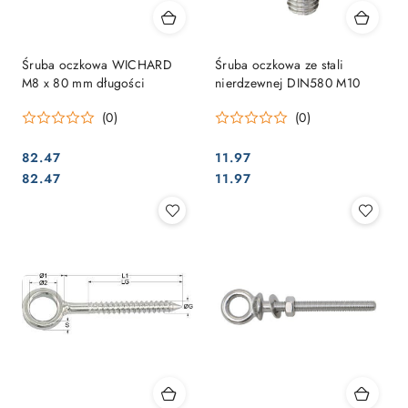
Śruba oczkowa WICHARD
Śruba oczkowa ze stali
M8 x 80 mm długości
nierdzewnej DIN580 M10
(0)
(0)
82.47
11.97
Cena:
Cena:
Cena:
Cena:
82.47
11.97