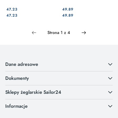
47.23
49.89
Cena:
Cena:
Cena:
Cena:
47.23
49.89
Dane adresowe
Dokumenty
Sklepy żeglarskie Sailor24
Informacje