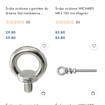
Śruba oczkowa z gwintem do
Śruba oczkowa WICHARD
drewna Stal nierdzewna
M8 x 100 mm długości
6x60mm (Opakowanie 2szt)
(0)
(0)
29.80
83.80
Cena:
Cena:
Cena:
Cena:
29.80
83.80