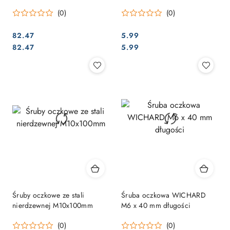
M6x55mm
(0)
(0)
82.47
5.99
Cena:
Cena:
Cena:
Cena:
82.47
5.99
Śruby oczkowe ze stali
Śruba oczkowa WICHARD
nierdzewnej M10x100mm
M6 x 40 mm długości
(0)
(0)