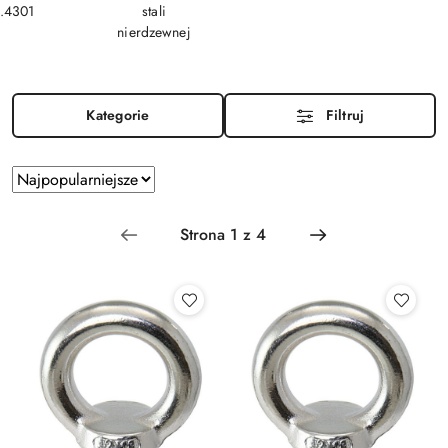
1.4301
stali
nierdzewnej
Kategorie
Filtruj
Zastosowano
Sortuj
według
sortowanie:
Najpopularniejsze.