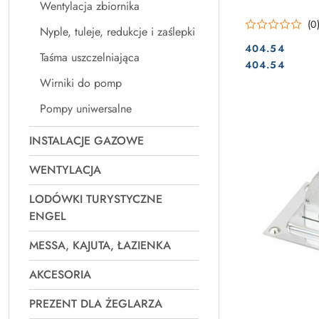
Wentylacja zbiornika
(0
Nyple, tuleje, redukcje i zaślepki
404.54
Taśma uszczelniająca
Cena:
Cena:
404.54
Wirniki do pomp
Pompy uniwersalne
INSTALACJE GAZOWE
WENTYLACJA
LODÓWKI TURYSTYCZNE
ENGEL
MESSA, KAJUTA, ŁAZIENKA
AKCESORIA
PREZENT DLA ŻEGLARZA