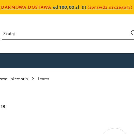
od 100,00 zł !!!
DARMOWA DOSTAWA
(sprawdź szczegóły)
owe i akcesoria
Lenzer
:
15