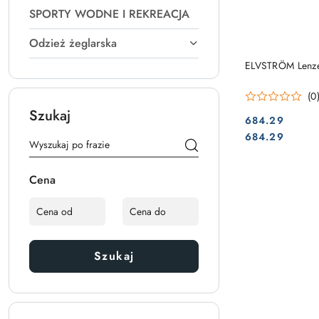
SPORTY WODNE I REKREACJA
Odzież żeglarska
ELVSTRÖM Lenze
(0
Szukaj
684.29
Cena:
Cena:
684.29
Cena
Szukaj