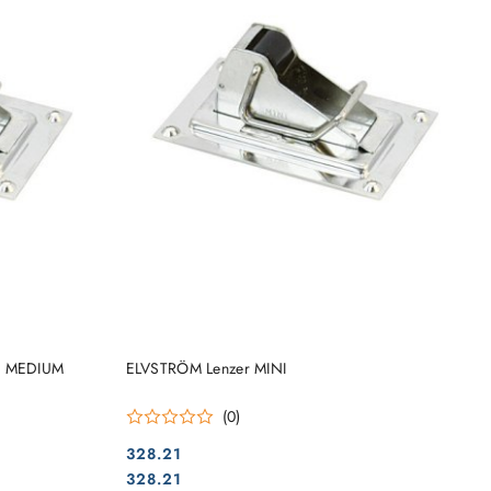
DO KOSZYKA
L3 MEDIUM
ELVSTRÖM Lenzer MINI
(0)
328.21
Cena:
Cena:
328.21