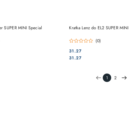
DO KOSZYKA
DO KOSZYKA
r SUPER MINI Special
Kratka Lenz do EL2 SUPER MINI
)
(0)
31.27
Cena:
Cena:
31.27
1
2