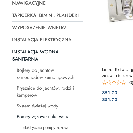
NAWIGACYJNE
TAPICERKA, BIMINI, PLANDEKI
WYPOSAŻENIE WNĘTRZ
INSTALACJA ELEKTRYCZNA
INSTALACJA WODNA I
SANITARNA
Lenzer Extra Lar
Bojlery do jachtów i
ze stali nierdze
samochodów kempingowych
(0
Prysznice do jachtów, łodzi i
351.70
kamperów
Cena:
Cena:
351.70
System świeżej wody
Pompy zęzowe i akcesoria
Elektryczne pompy zęzowe