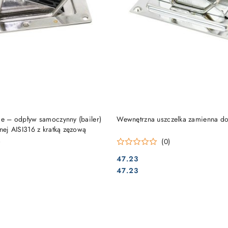
DO KOSZYKA
DO KOSZYKA
ge – odpływ samoczynny (bailer)
Wewnętrzna uszczelka zamienna do
wnej AISI316 z kratką zęzową
)
(0)
47.23
Cena:
Cena:
47.23