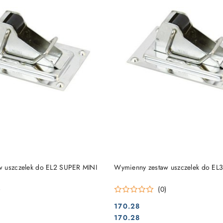
DO KOSZYKA
DO KOSZYKA
w uszczelek do EL2 SUPER MINI
Wymienny zestaw uszczelek do E
)
(0)
170.28
Cena:
Cena:
170.28