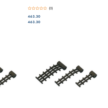
(0)
463.30
Cena:
Cena:
463.30