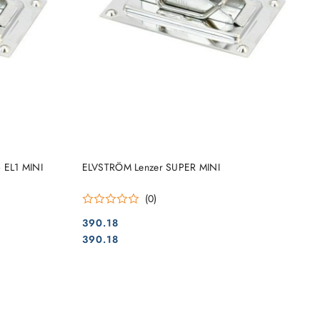
DO KOSZYKA
 EL1 MINI
ELVSTRÖM Lenzer SUPER MINI
(0)
390.18
Cena:
Cena:
390.18