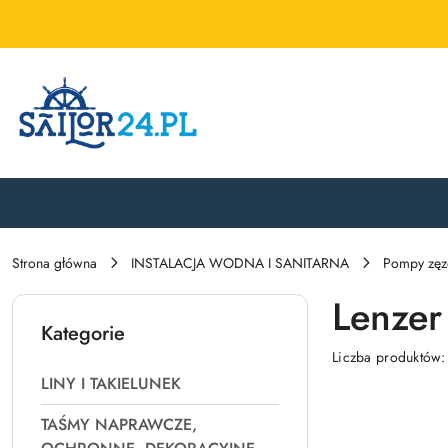
Przejdź do treści głównej
Przejdź do wyszukiwarki
Przejdź do moje konto
Przejdź do menu głównego
Przejdź do stopki
Strona główna
INSTALACJA WODNA I SANITARNA
Pompy zęz
Lenzer
Kategorie
Liczba produktów
LINY I TAKIELUNEK
TAŚMY NAPRAWCZE,