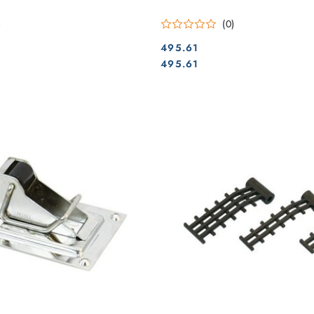
)
(0)
495.61
Cena:
Cena:
495.61