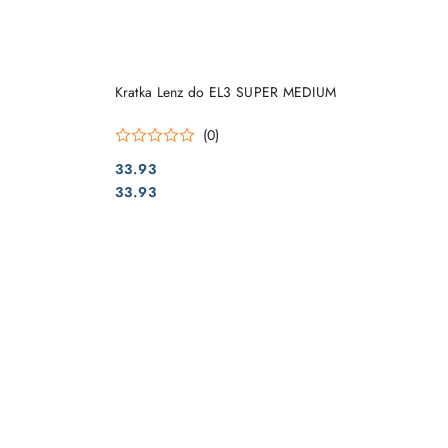
DO KOSZYKA
Kratka Lenz do EL3 SUPER MEDIUM
(0)
33.93
Cena:
Cena:
33.93