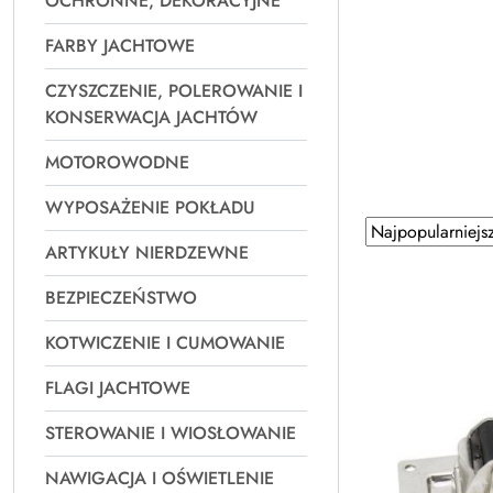
OCHRONNE, DEKORACYJNE
FARBY JACHTOWE
CZYSZCZENIE, POLEROWANIE I
KONSERWACJA JACHTÓW
MOTOROWODNE
WYPOSAŻENIE POKŁADU
Zastosowano
Sortuj
ARTYKUŁY NIERDZEWNE
według
sortowanie:
Najpopularniejsz
BEZPIECZEŃSTWO
KOTWICZENIE I CUMOWANIE
FLAGI JACHTOWE
STEROWANIE I WIOSŁOWANIE
NAWIGACJA I OŚWIETLENIE