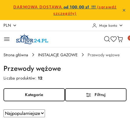
Przejdź do treści głównej
Przejdź do wyszukiwarki
Przejdź do moje konto
Przejdź do menu głównego
Przejdź do stopki
od 100,00 zł !!!
DARMOWA DOSTAWA
(sprawdź
szczegóły)
PLN
Moje konto
Strona główna
INSTALACJE GAZOWE
Przewody wężowe
Przewody wężowe
Liczba produktów:
12
Kategorie
Filtruj
Zastosowano
Sortuj
według
sortowanie:
Najpopularniejsze.