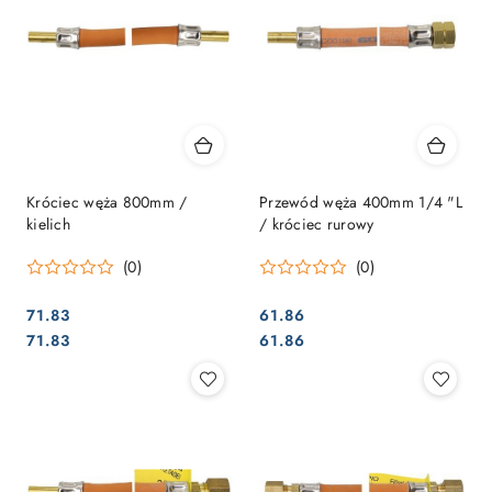
Króciec węża 800mm /
Przewód węża 400mm 1/4 "L
kielich
/ króciec rurowy
(0)
(0)
71.83
61.86
Cena:
Cena:
Cena:
Cena:
71.83
61.86