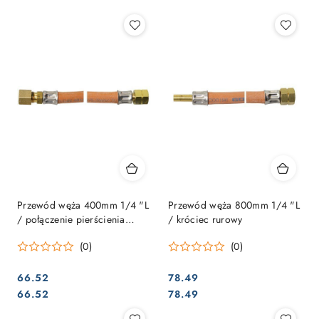
Przewód węża 400mm 1/4 "L
Przewód węża 800mm 1/4 "L
/ połączenie pierścienia
/ króciec rurowy
tnącego.
(0)
(0)
66.52
78.49
Cena:
Cena:
Cena:
Cena:
66.52
78.49