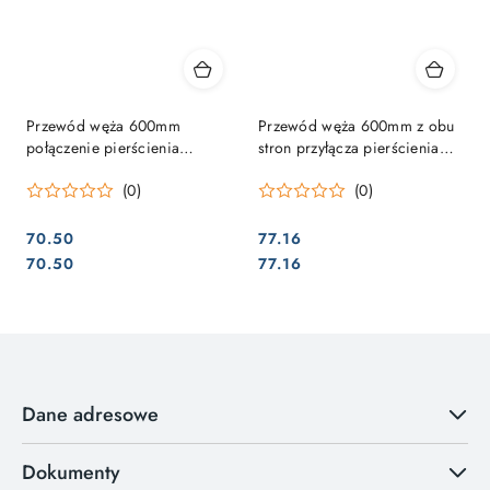
Przewód węża 600mm
Przewód węża 600mm z obu
połączenie pierścienia
stron przyłącza pierścienia
zacinającego / króciec
zacinającego.
(0)
(0)
rurowy
70.50
77.16
Cena:
Cena:
Cena:
Cena:
70.50
77.16
Dane adresowe
Dokumenty