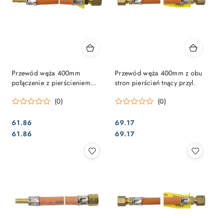
Przewód węża 400mm
Przewód węża 400mm z obu
połączenie z pierścieniem
stron pierścień tnący przyl.
zacinającym / króciec rurowy
(0)
(0)
61.86
69.17
Cena:
Cena:
Cena:
Cena:
61.86
69.17