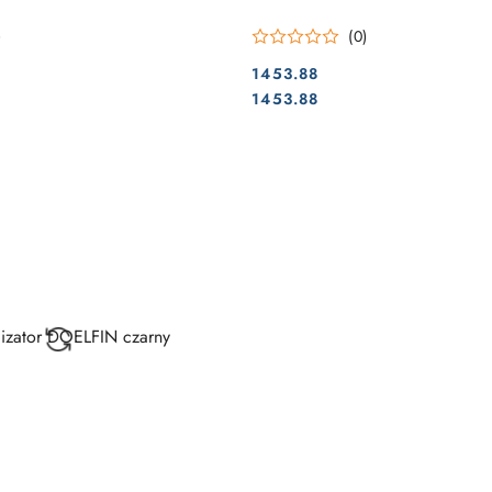
)
(0)
1453.88
Cena:
Cena:
1453.88