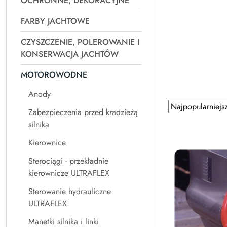
OCHRONNE, DEKORACYJNE
FARBY JACHTOWE
CZYSZCZENIE, POLEROWANIE I
KONSERWACJA JACHTÓW
MOTOROWODNE
Anody
Zastosowano
Sortuj
Zabezpieczenia przed kradzieżą
według
sortowanie:
silnika
Najpopularniejsz
Kierownice
Sterociągi - przekładnie
kierownicze ULTRAFLEX
Sterowanie hydrauliczne
ULTRAFLEX
Manetki silnika i linki