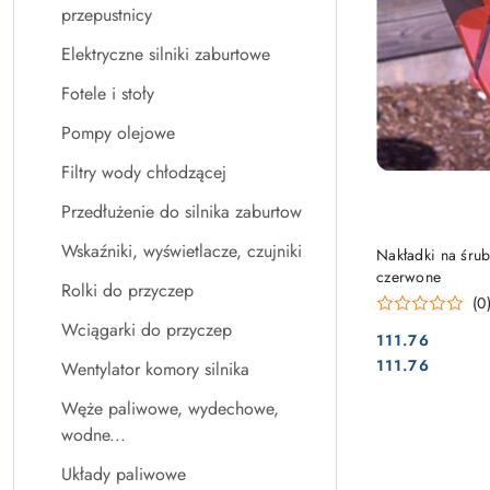
przepustnicy
Elektryczne silniki zaburtowe
Fotele i stoły
Pompy olejowe
Filtry wody chłodzącej
Przedłużenie do silnika zaburtow
Wskaźniki, wyświetlacze, czujniki
Nakładki na śr
czerwone
Rolki do przyczep
(0
Wciągarki do przyczep
111.76
Cena:
Cena:
111.76
Wentylator komory silnika
Węże paliwowe, wydechowe,
wodne...
Układy paliwowe