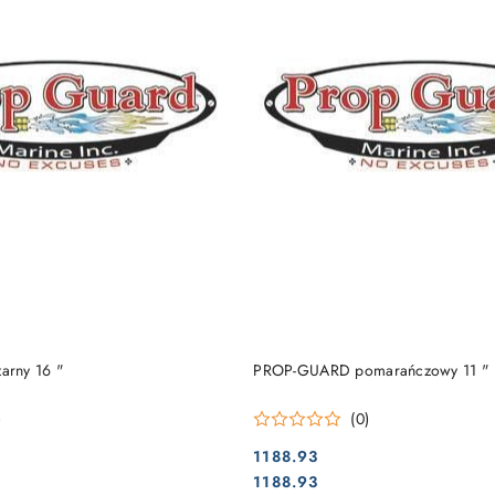
DO KOSZYKA
DO KOSZYKA
rny 16 "
PROP-GUARD pomarańczowy 11 "
)
(0)
1188.93
Cena:
Cena:
1188.93