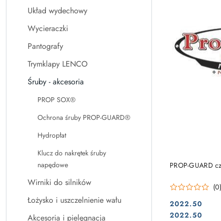
Układ wydechowy
Wycieraczki
Pantografy
Trymklapy LENCO
Śruby - akcesoria
PROP SOX®
Ochrona śruby PROP-GUARD®
Hydropłat
Klucz do nakrętek śruby
napędowe
PROP-GUARD cza
Wirniki do silników
(0
Łożysko i uszczelnienie wału
2022.50
Cena:
Cena:
2022.50
Akcesoria i pielęgnacja