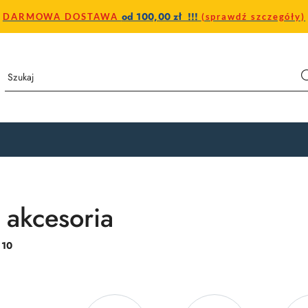
od 100,00 zł !!!
DARMOWA DOSTAWA
(sprawdź szczegóły)
 akcesoria
:
10