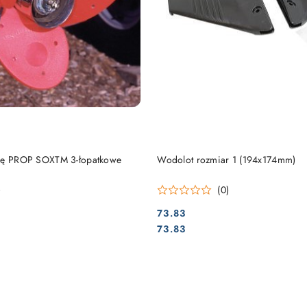
DO KOSZYKA
DO KOSZYKA
ubę PROP SOXTM 3-łopatkowe
Wodolot rozmiar 1 (194x174mm)
)
(0)
73.83
Cena:
Cena:
73.83