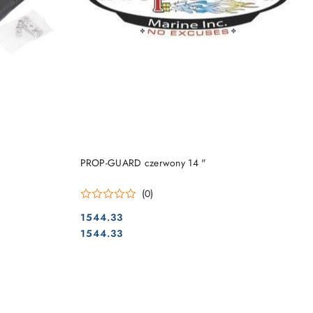
DO KOSZYKA
PROP-GUARD czerwony 14 "
(0)
1544.33
Cena:
Cena:
1544.33