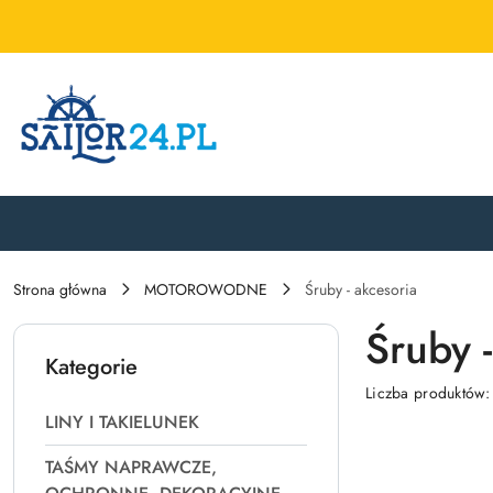
Przejdź do treści głównej
Przejdź do wyszukiwarki
Przejdź do moje konto
Przejdź do menu głównego
Przejdź do stopki
Strona główna
MOTOROWODNE
Śruby - akcesoria
Śruby -
Kategorie
Liczba produktów
LINY I TAKIELUNEK
TAŚMY NAPRAWCZE,