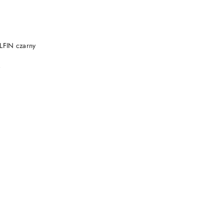
DUKT NIEDOSTĘPNY
ELFIN czarny
)