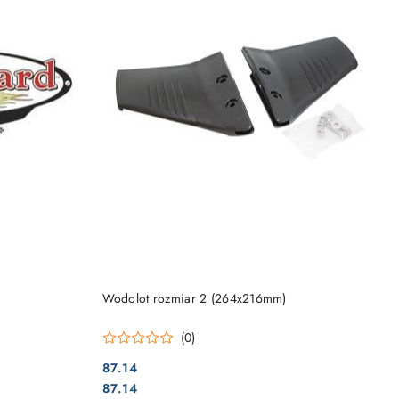
DO KOSZYKA
Wodolot rozmiar 2 (264x216mm)
(0)
87.14
Cena:
Cena:
87.14