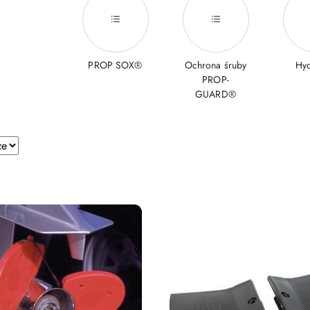
PROP SOX®
Ochrona śruby
Hyd
PROP-
GUARD®
e.