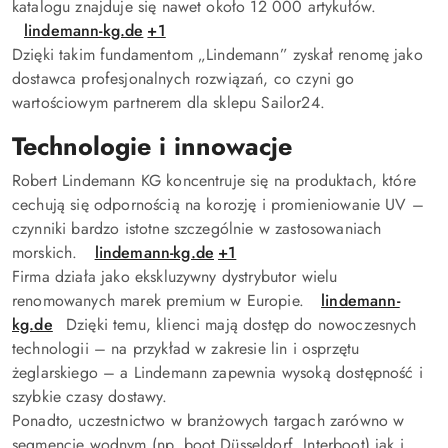
katalogu znajduje się nawet około 12 000 artykułów.
lindemann-kg.de
+1
Dzięki takim fundamentom „Lindemann” zyskał renomę jako
dostawca profesjonalnych rozwiązań, co czyni go
wartościowym partnerem dla sklepu Sailor24.
Technologie i innowacje
Robert Lindemann KG koncentruje się na produktach, które
cechują się odpornością na korozję i promieniowanie UV –
czynniki bardzo istotne szczególnie w zastosowaniach
morskich.
lindemann-kg.de
+1
Firma działa jako ekskluzywny dystrybutor wielu
renomowanych marek premium w Europie.
lindemann-
kg.de
Dzięki temu, klienci mają dostęp do nowoczesnych
technologii – na przykład w zakresie lin i osprzętu
żeglarskiego – a Lindemann zapewnia wysoką dostępność i
szybkie czasy dostawy.
Ponadto, uczestnictwo w branżowych targach zarówno w
segmencie wodnym (np. boot Düsseldorf, Interboot) jak i