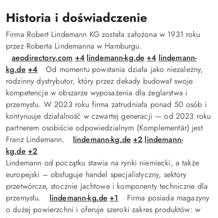
Historia i doświadczenie
Firma Robert Lindemann KG została założona w 1931 roku
przez Roberta Lindemanna w Hamburgu.
aeodirectory.com
+4
lindemann-kg.de
+4
lindemann-
kg.de
+4
Od momentu powstania działa jako niezależny,
rodzinny dystrybutor, który przez dekady budował swoje
kompetencje w obszarze wyposażenia dla żeglarstwa i
przemysłu. W 2023 roku firma zatrudniała ponad 50 osób i
kontynuuje działalność w czwartej generacji — od 2023 roku
partnerem osobiście odpowiedzialnym (Komplementär) jest
Franz Lindemann.
lindemann-kg.de
+2
lindemann-
kg.de
+2
Lindemann od początku stawia na rynki niemiecki, a także
europejski – obsługuje handel specjalistyczny, sektory
przetwórcze, stocznie jachtowe i komponenty techniczne dla
przemysłu.
lindemann-kg.de
+1
Firma posiada magazyny
o dużej powierzchni i oferuje szeroki zakres produktów: w