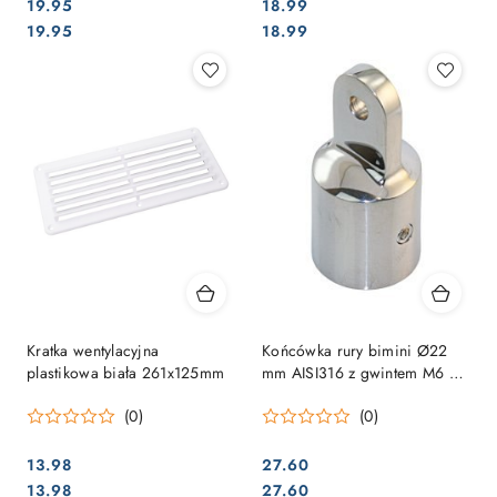
19.95
18.99
Cena:
Cena:
Cena:
Cena:
19.95
18.99
Kratka wentylacyjna
Końcówka rury bimini Ø22
plastikowa biała 261x125mm
mm AISI316 z gwintem M6 –
stal kwasoodporna
(0)
(0)
13.98
27.60
Cena:
Cena:
Cena:
Cena:
13.98
27.60