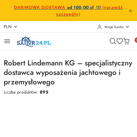
Przejdź do treści głównej
Przejdź do wyszukiwarki
Przejdź do moje konto
Przejdź do menu głównego
Przejdź do stopki
od 100,00 zł !!!
DARMOWA DOSTAWA
(sprawdź
szczegóły)
PLN
Moje konto
Robert Lindemann KG – specjalistyczny
dostawca wyposażenia jachtowego i
przemysłowego
Liczba produktów:
895