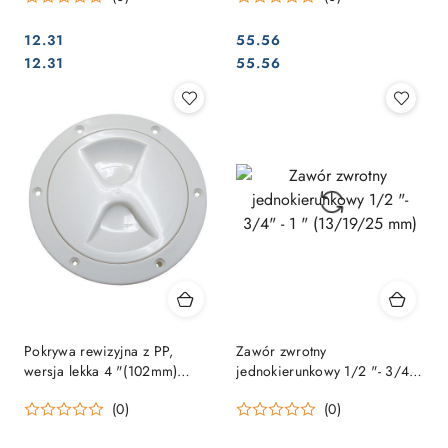
12.31
55.56
Cena:
Cena:
Cena:
Cena:
12.31
55.56
Pokrywa rewizyjna z PP,
Zawór zwrotny
wersja lekka 4 "(102mm)
jednokierunkowy 1/2 "- 3/4"
czarna.
- 1 " (13/19/25 mm)
(0)
(0)