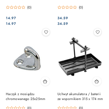
mm
43mm
(0)
(0)
14.97
34.59
Cena:
Cena:
Cena:
Cena:
14.97
34.59
Haczyk z mosiądzu
Uchwyt akumulatora / baterii
chromowanego 25x25mm
ze wspornikiem 315 x 174 mm
(0)
(0)