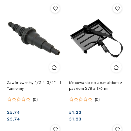
Zawór zwrotny 1/2 "- 3/4" - 1
Mocowanie do akumulatora z
"zmienny
paskiem 278 x 176 mm
(0)
(0)
25.74
51.23
Cena:
Cena:
Cena:
Cena:
25.74
51.23