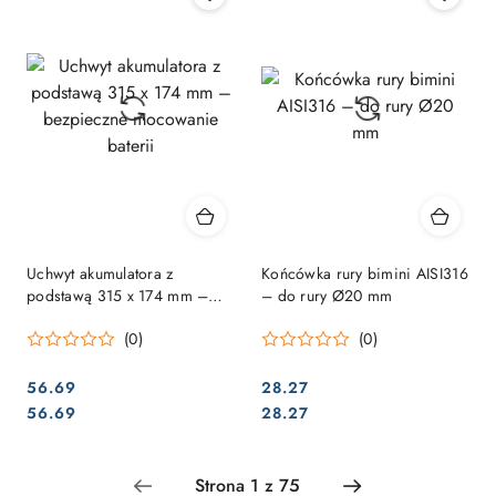
Uchwyt akumulatora z
Końcówka rury bimini AISI316
podstawą 315 x 174 mm –
– do rury Ø20 mm
bezpieczne mocowanie
(0)
(0)
baterii
56.69
28.27
Cena:
Cena:
Cena:
Cena:
56.69
28.27