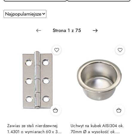
Zastosowano
Sortuj
według
sortowanie:
Najpopularniejsze.
Zawias ze stali nierdzewnej
Uchwyt na kubek AISI304 ok.
1.4301 o wymiarach 60 x 30
70mm Ø a wysokość ok.