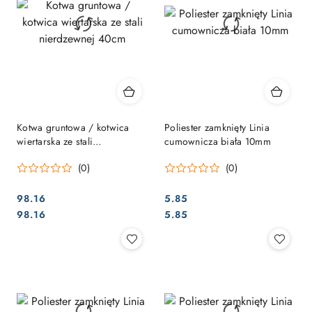
Kotwa gruntowa / kotwica
Poliester zamknięty Linia
wiertarska ze stali
cumownicza biała 10mm
nierdzewnej 40cm
(0)
(0)
98.16
5.85
Cena:
Cena:
Cena:
Cena:
98.16
5.85