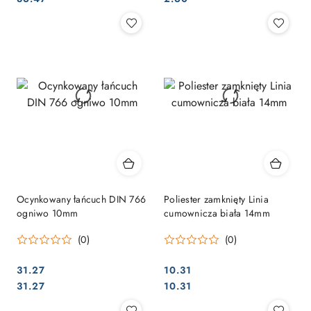
Ocynkowany łańcuch DIN 766
Poliester zamknięty Linia
ogniwo 10mm
cumownicza biała 14mm
(0)
(0)
31.27
10.31
Cena:
Cena:
Cena:
Cena:
31.27
10.31