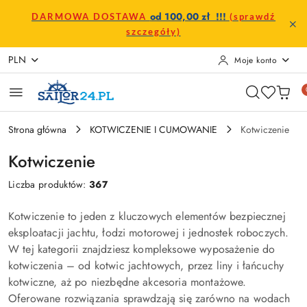
Przejdź do treści głównej
Przejdź do wyszukiwarki
Przejdź do moje konto
Przejdź do menu głównego
Przejdź do stopki
od 100,00 zł !!!
DARMOWA DOSTAWA
(sprawdź
szczegóły)
PLN
Moje konto
Strona główna
KOTWICZENIE I CUMOWANIE
Kotwiczenie
Kotwiczenie
Liczba produktów:
367
Kotwiczenie to jeden z kluczowych elementów bezpiecznej
eksploatacji jachtu, łodzi motorowej i jednostek roboczych.
W tej kategorii znajdziesz kompleksowe wyposażenie do
kotwiczenia – od kotwic jachtowych, przez liny i łańcuchy
kotwiczne, aż po niezbędne akcesoria montażowe.
Oferowane rozwiązania sprawdzają się zarówno na wodach