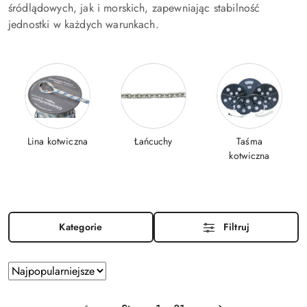
śródlądowych, jak i morskich, zapewniając stabilność
jednostki w każdych warunkach.
Lina kotwiczna
Łańcuchy
Taśma
kotwiczna
Kategorie
Filtruj
Zastosowano
Sortuj
według
sortowanie:
Najpopularniejsze.