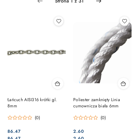
Łańcuch AISI316 krótki gl.
Poliester zamknięty Linia
8mm
cumownicza biała 6mm
(0)
(0)
86.47
2.60
Cena:
Cena:
Cena:
Cena:
86.47
2.60