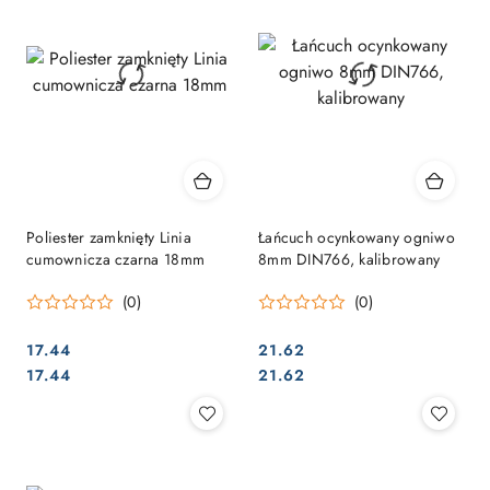
Poliester zamknięty Linia
Łańcuch ocynkowany ogniwo
cumownicza czarna 18mm
8mm DIN766, kalibrowany
(0)
(0)
17.44
21.62
Cena:
Cena:
Cena:
Cena:
17.44
21.62