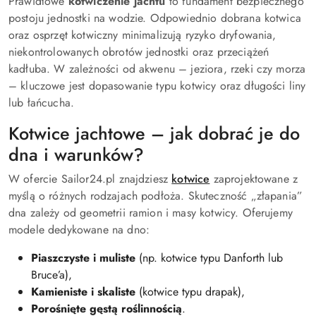
Prawidłowe
kotwiczenie jachtu
to fundament bezpiecznego
postoju jednostki na wodzie. Odpowiednio dobrana kotwica
oraz osprzęt kotwiczny minimalizują ryzyko dryfowania,
niekontrolowanych obrotów jednostki oraz przeciążeń
kadłuba. W zależności od akwenu – jeziora, rzeki czy morza
– kluczowe jest dopasowanie typu kotwicy oraz długości liny
lub łańcucha.
Kotwice jachtowe – jak dobrać je do
dna i warunków?
W ofercie Sailor24.pl znajdziesz
kotwice
zaprojektowane z
myślą o różnych rodzajach podłoża. Skuteczność „złapania”
dna zależy od geometrii ramion i masy kotwicy. Oferujemy
modele dedykowane na dno:
Piaszczyste i muliste
(np. kotwice typu Danforth lub
Bruce’a),
Kamieniste i skaliste
(kotwice typu drapak),
Porośnięte gęstą roślinnością
.