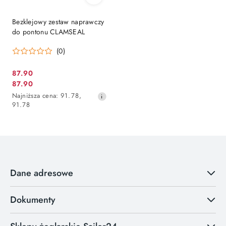
Bezklejowy zestaw naprawczy
do pontonu CLAMSEAL
(0)
87.90
Cena
87.90
Cena
promocyjna:
Najniższa
Najniższa cena:
91.78
,
promocyjna:
cena
91.78
z
30
dni
przed
obniżką
Dane adresowe
Dokumenty