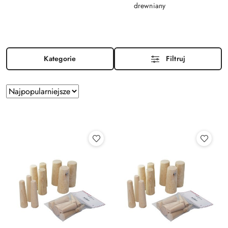
drewniany
Kategorie
Filtruj
Zastosowano
Sortuj
według
sortowanie:
Najpopularniejsze.