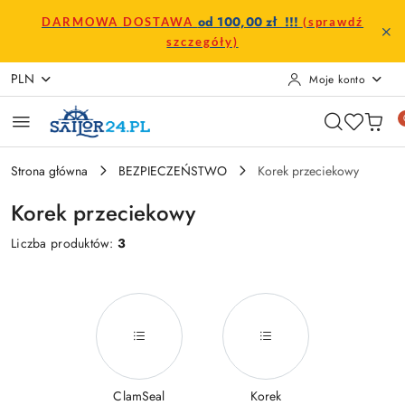
Przejdź do treści głównej
Przejdź do wyszukiwarki
Przejdź do moje konto
Przejdź do menu głównego
Przejdź do stopki
od 100,00 zł !!!
DARMOWA DOSTAWA
(sprawdź
szczegóły)
PLN
Moje konto
Strona główna
BEZPIECZEŃSTWO
Korek przeciekowy
Korek przeciekowy
Liczba produktów:
3
ClamSeal
Korek