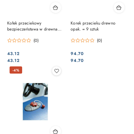
Kołek przeciekowy
Korek przecieku drewno
bezpieczeństawa w drewna
opak. = 9 sztuk
opak. = 10 sztuk
(0)
(0)
43.12
94.70
Cena:
Cena:
Cena:
Cena:
43.12
94.70
-4%