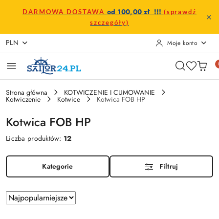
Przejdź do treści głównej
Przejdź do wyszukiwarki
Przejdź do moje konto
Przejdź do menu głównego
Przejdź do stopki
od 100,00 zł !!!
DARMOWA DOSTAWA
(sprawdź
szczegóły)
PLN
Moje konto
Strona główna
KOTWICZENIE I CUMOWANIE
Kotwiczenie
Kotwice
Kotwica FOB HP
Kotwica FOB HP
Liczba produktów:
12
Kategorie
Filtruj
Zastosowano
Sortuj
według
sortowanie: