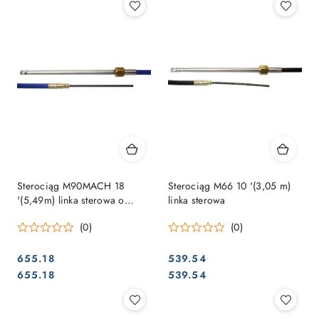
Sterociąg M90MACH 18
Sterociąg M66 10 '(3,05 m)
'(5,49m) linka sterowa o
linka sterowa
wysokiej wydajności i
(0)
(0)
elastyczności
655.18
539.54
Cena:
Cena:
Cena:
Cena:
655.18
539.54