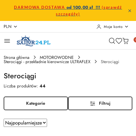
Przejdź do treści głównej
Przejdź do wyszukiwarki
Przejdź do moje konto
Przejdź do menu głównego
Przejdź do stopki
od 100,00 zł !!!
DARMOWA DOSTAWA
(sprawdź
szczegóły)
PLN
Moje konto
Strona główna
MOTOROWODNE
Sterociągi - przekładnie kierownicze ULTRAFLEX
Sterociągi
Sterociągi
Liczba produktów:
44
Kategorie
Filtruj
Zastosowano
Sortuj
według
sortowanie: