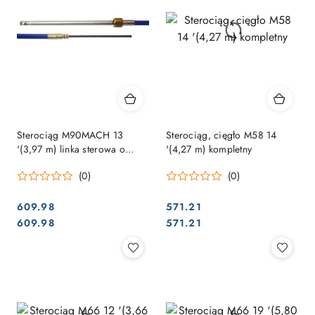
Sterociąg M90MACH 13
Sterociąg, cięgło M58 14
'(3,97 m) linka sterowa o
'(4,27 m) kompletny
wysokiej wydajności i
(0)
(0)
elastyczności
609.98
571.21
Cena:
Cena:
Cena:
Cena:
609.98
571.21