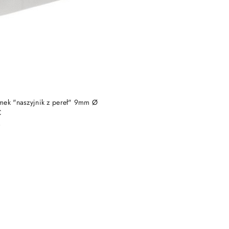
DO KOSZYKA
mek "naszyjnik z pereł" 9mm Ø
C
)