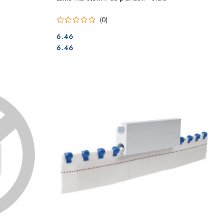
(0)
6.46
Cena:
Cena:
6.46