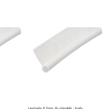
DO KOSZYKA
Lamówka 8,5mm do plandeki - biała