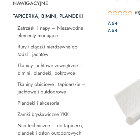
NAWIGACYJNE
(0
TAPICERKA, BIMINI, PLANDEKI
7.64
Zatrzaski i napy – Niezawodne
Cena:
Cena:
7.64
elementy mocujące
Rury i złączki nierdzewne do
łodzi i jachtów
Tkaniny jachtowe zewnętrzne –
bimini, plandeki, pokrowce
Tkaniny obiciowe i tapicerskie –
jachtowe i outdoorowe
Plandeki i akcesoria
Zamki błyskawiczne YKK
Nici techniczne – do tapicerki,
plandek i osłon outdoorowych