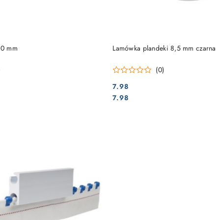
DO KOSZYKA
DO KOSZYKA
6,0 mm
Lamówka plandeki 8,5 mm czarna
)
(0)
7.98
Cena:
Cena:
7.98