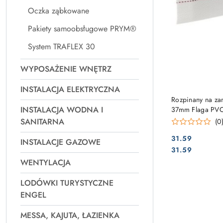
Oczka ząbkowane
Pakiety samoobsługowe PRYM®
System TRAFLEX 30
WYPOSAŻENIE WNĘTRZ
INSTALACJA ELEKTRYCZNA
Rozpinany na za
INSTALACJA WODNA I
37mm Flaga PV
SANITARNA
(0
31.59
INSTALACJE GAZOWE
Cena:
Cena:
31.59
WENTYLACJA
LODÓWKI TURYSTYCZNE
ENGEL
MESSA, KAJUTA, ŁAZIENKA