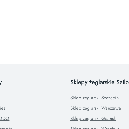
y
Sklepy żeglarskie Sail
Sklep żeglarski Szczecin
ies
Sklep żeglarski Warszawa
RODO
Sklep żeglarski Gdańsk
atności
Sklep żeglarski Wrocław