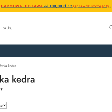
od 100,00 zł !!!
DARMOWA DOSTAWA
(sprawdź szczegóły)
ówka kedra
ka kedra
:
7