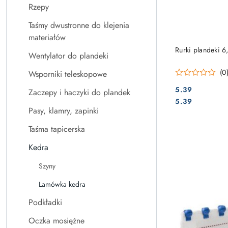
Rzepy
Taśmy dwustronne do klejenia
materiałów
Rurki plandeki 
Wentylator do plandeki
(0
Wsporniki teleskopowe
5.39
Zaczepy i haczyki do plandek
Cena:
Cena:
5.39
Pasy, klamry, zapinki
Taśma tapicerska
Kedra
Szyny
Lamówka kedra
Podkładki
Oczka mosiężne