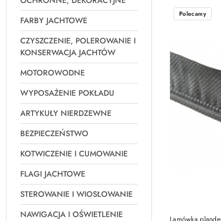
OCHRONNE, DEKORACYJNE
Najpopularniejsz
Polecamy
FARBY JACHTOWE
CZYSZCZENIE, POLEROWANIE I
KONSERWACJA JACHTÓW
MOTOROWODNE
WYPOSAŻENIE POKŁADU
ARTYKUŁY NIERDZEWNE
BEZPIECZEŃSTWO
KOTWICZENIE I CUMOWANIE
FLAGI JACHTOWE
STEROWANIE I WIOSŁOWANIE
NAWIGACJA I OŚWIETLENIE
Lamówka plande