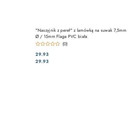
DO KOSZYKA
"Naszyjnik z pereł" z lamówką na suwak 7,5mm
Ø / 15mm Flaga PVC biała
(0)
29.93
Cena:
Cena:
29.93