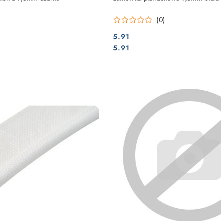
)
(0)
5.91
Cena:
Cena:
5.91