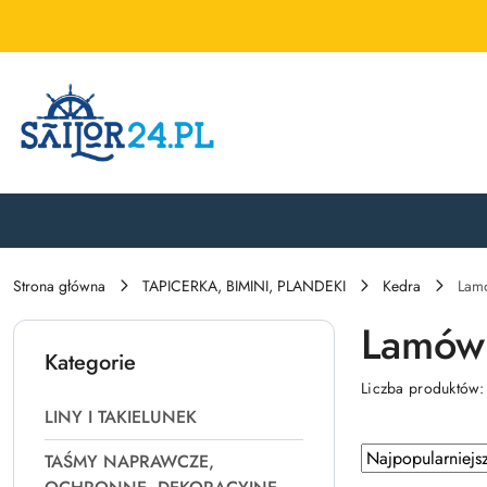
Przejdź do treści głównej
Przejdź do wyszukiwarki
Przejdź do moje konto
Przejdź do menu głównego
Przejdź do stopki
Strona główna
TAPICERKA, BIMINI, PLANDEKI
Kedra
Lam
Lamów
Kategorie
Liczba produktów
LINY I TAKIELUNEK
Zastosowano
Sortuj
TAŚMY NAPRAWCZE,
według
sortowanie: