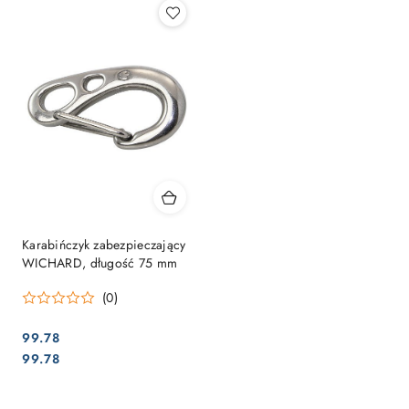
Karabińczyk zabezpieczający
WICHARD, długość 75 mm
(0)
99.78
Cena:
Cena:
99.78