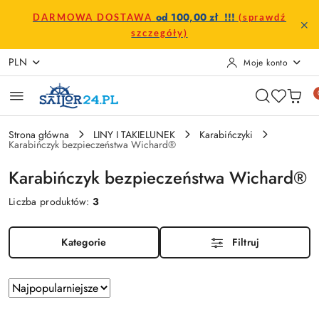
Przejdź do treści głównej
Przejdź do wyszukiwarki
Przejdź do moje konto
Przejdź do menu głównego
Przejdź do stopki
od 100,00 zł !!!
DARMOWA DOSTAWA
(sprawdź
szczegóły)
PLN
Moje konto
Strona główna
LINY I TAKIELUNEK
Karabińczyki
Karabińczyk bezpieczeństwa Wichard®
Karabińczyk bezpieczeństwa Wichard®
Liczba produktów:
3
Kategorie
Filtruj
Zastosowano
Sortuj
według
sortowanie: