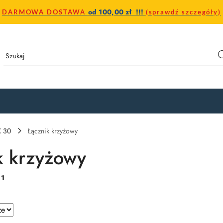
od 100,00 zł !!!
DARMOWA DOSTAWA
(sprawdź szczegóły)
X 30
Łącznik krzyżowy
k krzyżowy
:
1