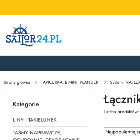
Przejdź do treści głównej
Przejdź do wyszukiwarki
Przejdź do moje konto
Przejdź do menu głównego
Przejdź do stopki
Strona główna
TAPICERKA, BIMINI, PLANDEKI
System TRAFLE
Łączni
Kategorie
Liczba produktów
LINY I TAKIELUNEK
Zastosowano
Sortuj
TAŚMY NAPRAWCZE,
według
sortowanie: