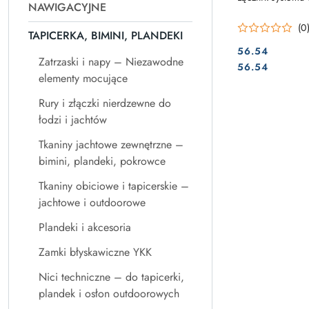
NAWIGACYJNE
(0
TAPICERKA, BIMINI, PLANDEKI
56.54
Zatrzaski i napy – Niezawodne
Cena:
Cena:
56.54
elementy mocujące
Rury i złączki nierdzewne do
łodzi i jachtów
Tkaniny jachtowe zewnętrzne –
bimini, plandeki, pokrowce
Tkaniny obiciowe i tapicerskie –
jachtowe i outdoorowe
Plandeki i akcesoria
Zamki błyskawiczne YKK
Nici techniczne – do tapicerki,
plandek i osłon outdoorowych