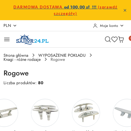
Przejdź do treści głównej
Przejdź do wyszukiwarki
Przejdź do moje konto
Przejdź do menu głównego
Przejdź do stopki
od 100,00 zł !!!
DARMOWA DOSTAWA
(sprawdź
szczegóły)
PLN
Moje konto
Strona główna
WYPOSAŻENIE POKŁADU
Knagi - różne rodzaje
Rogowe
Rogowe
Liczba produktów:
80