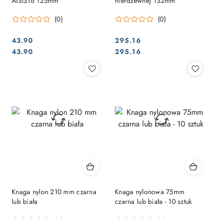
AISI316 125mm
nierdzewnej 132mm
(0)
(0)
43.90
295.16
Cena:
Cena:
Cena:
Cena:
43.90
295.16
Knaga nylon 210 mm czarna
Knaga nylonowa 75mm
lub biała
czarna lub biała - 10 sztuk