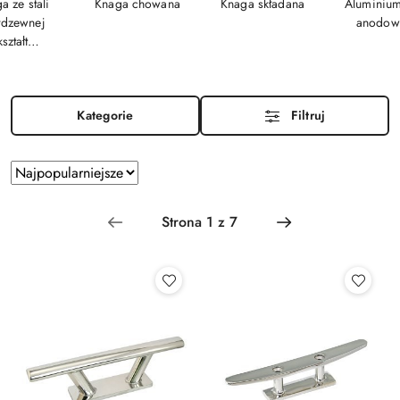
a ze stali
Knaga chowana
Knaga składana
Aluminium
rdzewnej
anodow
kształt
ndynawski
Kategorie
Filtruj
Zastosowano
Sortuj
według
sortowanie:
Najpopularniejsze.