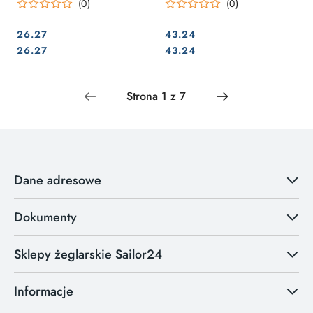
(0)
(0)
26.27
43.24
Cena:
Cena:
Cena:
Cena:
26.27
43.24
Dane adresowe
Dokumenty
Sklepy żeglarskie Sailor24
Informacje